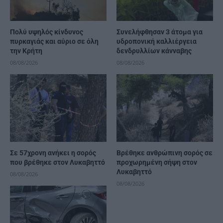
Πολύ υψηλός κίνδυνος
Συνελήφθησαν 3 άτομα για
πυρκαγιάς και αύριο σε όλη
υδροπονική καλλιέργεια
την Κρήτη
δενδρυλλίων κάνναβης
08/08/2026
08/08/2026
Σε 57χρονη ανήκει η σορός
Βρέθηκε ανθρώπινη σορός σε
που βρέθηκε στον Λυκαβηττό
προχωρημένη σήψη στον
Λυκαβηττό
08/08/2026
08/08/2026