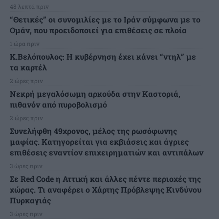
48 λεπτά πριν
“Θετικές” οι συνομιλίες με το Ιράν σύμφωνα με το
Ομάν, που προειδοποιεί για επιθέσεις σε πλοία
1 ώρα πριν
Κ.Βελόπουλος: Η κυβέρνηση έχει κάνει “ντηλ” με
τα καρτέλ
2 ώρες πριν
Νεκρή μεγαλόσωμη αρκούδα στην Καστοριά,
πιθανόν από πυροβολισμό
2 ώρες πριν
Συνελήφθη 49χρονος, μέλος της ρωσόφωνης
μαφίας. Κατηγορείται για εκβιάσεις και άγριες
επιθέσεις εναντίον επιχειρηματιών και αντιπάλων
3 ώρες πριν
Σε Red Code η Αττική και άλλες πέντε περιοχές της
χώρας. Τι αναφέρει ο Χάρτης Πρόβλεψης Κινδύνου
Πυρκαγιάς
3 ώρες πριν