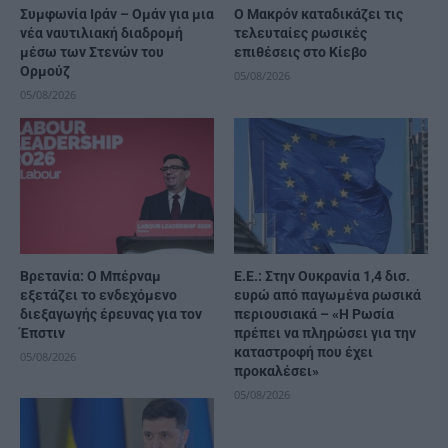
Συμφωνία Ιράν – Ομάν για μια
Ο Μακρόν καταδικάζει τις
νέα ναυτιλιακή διαδρομή
τελευταίες ρωσικές
μέσω των Στενών του
επιθέσεις στο Κίεβο
Ορμούζ
05/08/2026
05/08/2026
Βρετανία: Ο Μπέρναμ
Ε.Ε.: Στην Ουκρανία 1,4 δισ.
εξετάζει το ενδεχόμενο
ευρώ από παγωμένα ρωσικά
διεξαγωγής έρευνας για τον
περιουσιακά – «Η Ρωσία
Έπστιν
πρέπει να πληρώσει για την
καταστροφή που έχει
05/08/2026
προκαλέσει»
05/08/2026