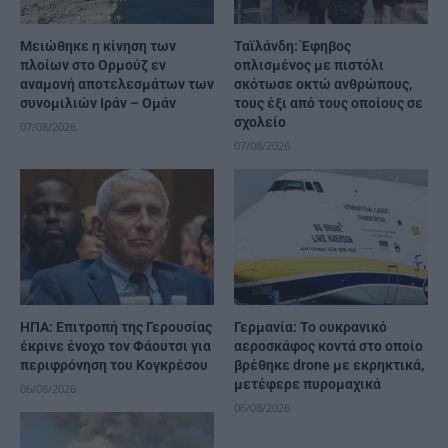
Μειώθηκε η κίνηση των
Ταϊλάνδη: Έφηβος
πλοίων στο Ορμούζ εν
οπλισμένος με πιστόλι
αναμονή αποτελεσμάτων των
σκότωσε οκτώ ανθρώπους,
συνομιλιών Ιράν – Ομάν
τους έξι από τους οποίους σε
σχολείο
07/08/2026
07/08/2026
ΗΠΑ: Επιτροπή της Γερουσίας
Γερμανία: Το ουκρανικό
έκρινε ένοχο τον Φάουτσι για
αεροσκάφος κοντά στο οποίο
περιφρόνηση του Κογκρέσου
βρέθηκε drone με εκρηκτικά,
μετέφερε πυρομαχικά
06/08/2026
06/08/2026