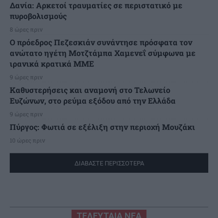
Δανία: Αρκετοί τραυματίες σε περιστατικό με
πυροβολισμούς
8 ώρες πριν
Ο πρόεδρος Πεζεσκιάν συνάντησε πρόσφατα τον
ανώτατο ηγέτη Μοτζτάμπα Χαμενεΐ σύμφωνα με
ιρανικά κρατικά ΜΜΕ
9 ώρες πριν
Καθυστερήσεις και αναμονή στο Τελωνείο
Ευζώνων, στο ρεύμα εξόδου από την Ελλάδα
9 ώρες πριν
Πύργος: Φωτιά σε εξέλιξη στην περιοχή Μουζάκι
10 ώρες πριν
ΔΙΑΒΑΣΤΕ ΠΕΡΙΣΣΟΤΕΡΑ