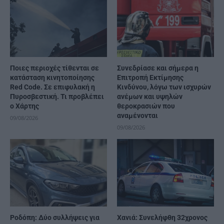
Ποιες περιοχές τίθενται σε
Συνεδρίασε και σήμερα η
κατάσταση κινητοποίησης
Επιτροπή Εκτίμησης
Red Code. Σε επιφυλακή η
Κινδύνου, λόγω των ισχυρών
Πυροσβεστική. Τι προβλέπει
ανέμων και υψηλών
ο Χάρτης
θεροκρασιών που
αναμένονται
09/08/2026
09/08/2026
Ροδόπη: Δύο συλλήψεις για
Χανιά: Συνελήφθη 32χρονος