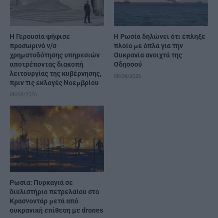
Η Γερουσία ψήφισε
Η Ρωσία δηλώνει ότι έπληξε
προσωρινό ν/σ
πλοίο με όπλα για την
χρηματοδότησης υπηρεσιών
Ουκρανία ανοιχτά της
αποτρέποντας διακοπή
Οδησσού
λειτουργίας της κυβέρνησης,
08/08/2026
πριν τις εκλογές Νοεμβρίου
08/08/2026
Ρωσία: Πυρκαγιά σε
διυλιστήριο πετρελαίου στο
Κρασνοντάρ μετά από
ουκρανική επίθεση με drones