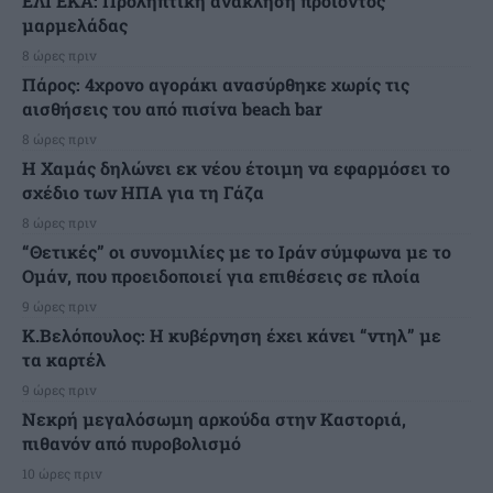
ΕΛΓΕΚΑ: Προληπτική ανάκληση προϊόντος
μαρμελάδας
8 ώρες πριν
Πάρος: 4χρονο αγοράκι ανασύρθηκε χωρίς τις
αισθήσεις του από πισίνα beach bar
8 ώρες πριν
Η Χαμάς δηλώνει εκ νέου έτοιμη να εφαρμόσει το
σχέδιο των ΗΠΑ για τη Γάζα
8 ώρες πριν
“Θετικές” οι συνομιλίες με το Ιράν σύμφωνα με το
Ομάν, που προειδοποιεί για επιθέσεις σε πλοία
9 ώρες πριν
Κ.Βελόπουλος: Η κυβέρνηση έχει κάνει “ντηλ” με
τα καρτέλ
9 ώρες πριν
Νεκρή μεγαλόσωμη αρκούδα στην Καστοριά,
πιθανόν από πυροβολισμό
10 ώρες πριν