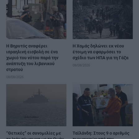
Η Βηρυτός αναφέρει
Η Χαμάς δηλώνει εκ νέου
ισραηλινή εισβολή σε ένα
έτοιμη να εφαρμόσει το
χωριό του νότου παρά την
σχέδιο των ΗΠΑ για τη Γάζα
ανάπτυξη του λιβανικού
08/08/2026
στρατού
08/08/2026
“Θετικές” οι συνομιλίες με
Ταϊλάνδη: Στους 9 ο αριθμός
το Ιράν σύμφωνα με το Ομάν,
των νεκρών από την