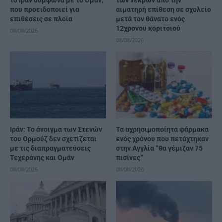
που προειδοποιεί για
αιματηρή επίθεση σε σχολείο
επιθέσεις σε πλοία
μετά τον θάνατο ενός
12χρονου κοριτσιού
08/08/2026
08/08/2026
Ιράν: Το άνοιγμα των Στενών
Τα αχρησιμοποίητα φάρμακα
του Ορμούζ δεν σχετίζεται
ενός χρόνου που πετάχτηκαν
με τις διαπραγματεύσεις
στην Αγγλία “θα γέμιζαν 75
Τεχεράνης και Ομάν
πισίνες”
08/08/2026
08/08/2026