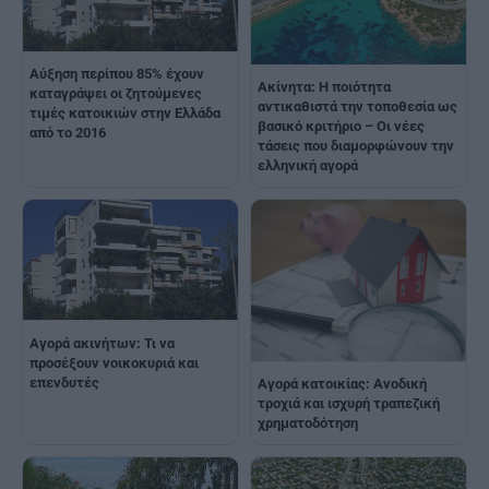
Αύξηση περίπου 85% έχουν
Ακίνητα: Η ποιότητα
καταγράψει οι ζητούμενες
αντικαθιστά την τοποθεσία ως
τιμές κατοικιών στην Ελλάδα
βασικό κριτήριο – Οι νέες
από το 2016
τάσεις που διαμορφώνουν την
ελληνική αγορά
Αγορά ακινήτων: Τι να
προσέξουν νοικοκυριά και
επενδυτές
Αγορά κατοικίας: Ανοδική
τροχιά και ισχυρή τραπεζική
χρηματοδότηση