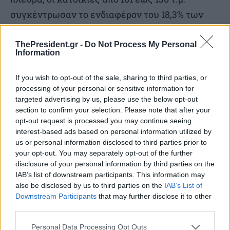
συγκέντρωσαν το ενδιαφέρον του 18,3% των
αγοραστών, σε πανελλαδικό επίπεδο. Τα πολύ
μεγάλα ακίνητα, άνω των 151 τετραγωνικών
ThePresident.gr -
Do Not Process My Personal
Information
μέτρων, παρέμειναν στη χαμηλότερη θέση
προτίμησης, με ποσοστό μόλις 9,5%.
If you wish to opt-out of the sale, sharing to third parties, or
processing of your personal or sensitive information for
targeted advertising by us, please use the below opt-out
Πάντως, αν και η τελευταία κατηγορία
section to confirm your selection. Please note that after your
ακινήτων κατέχει το μικρότερο ποσοστό
opt-out request is processed you may continue seeing
interest-based ads based on personal information utilized by
μεταξύ των αγοραστών, σε σύγκριση με το 2023
us or personal information disclosed to third parties prior to
(8,8%) παρατηρήθηκαν αυξητικές τάσεις —
your opt-out. You may separately opt-out of the further
disclosure of your personal information by third parties on the
γεγονός που πιθανότατα υποδηλώνει μια
IAB’s list of downstream participants. This information may
επανατοποθέτηση ορισμένων αγοραστών
also be disclosed by us to third parties on the
IAB’s List of
υψηλότερου εισοδήματος, οι οποίοι βλέπουν σε
Downstream Participants
that may further disclose it to other
third parties.
αυτήν την κατηγορία ακινήτων επενδυτικές
ευκαιρίες ή καλύπτουν προσωπικές ανάγκες
Personal Data Processing Opt Outs