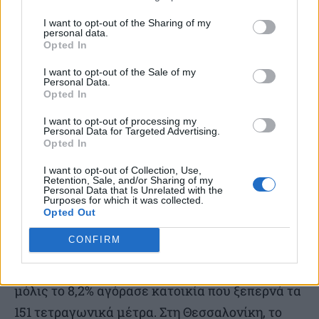
υψηλότερων απαιτήσεων.
I want to opt-out of the Sharing of my
personal data.
Opted In
Στην Αττική, σύμφωνα με τα στοιχεία της
I want to opt-out of the Sale of my
RE/MAX Ελλάς, το 32,7% των αγοραστών
Personal Data.
Opted In
επέλεξε κατοικίες 51-75 τ.μ.. Ακολούθησαν τα
ακίνητα από 76 έως 100 τ.μ. σε ποσοστό 25,7%,
I want to opt-out of processing my
Personal Data for Targeted Advertising.
ενώ οι μικρότερες κατοικίες έως 50 τ.μ.
Opted In
κράτησαν το ενδιαφέρον του 16,8% των
I want to opt-out of Collection, Use,
Retention, Sale, and/or Sharing of my
αγοραστών (ιδιαίτερα εκείνων που έχουν
Personal Data that Is Unrelated with the
Purposes for which it was collected.
επενδυτικό προσανατολισμό).
Opted Out
CONFIRM
Στα ακίνητα από 101 έως 150 τ.μ. στράφηκε το
16,6% των ενδιαφερόμενων αγοραστών, ενώ
μόλις το 8,2% αγόρασε κατοικία που ξεπερνά τα
151 τετραγωνικά μέτρα. Στη Θεσσαλονίκη, το