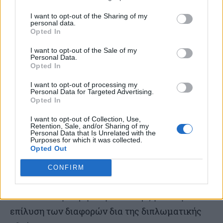
βουλευτής Σοφία Βούλτεψη κατά την 65η
Ολομέλεια που πραγματοποιήθηκε στο Μπακού
I want to opt-out of the Sharing of my
personal data.
του Αζερμπαϊτζάν. «Ο κοινοβουλευτικός αυτός
Opted In
θεσμός διαδραματίζει σημαντικό ρόλο, ειδικά
I want to opt-out of the Sale of my
Personal Data.
στις παρούσες συνθήκες εξαιρετικής
Opted In
γεωπολιτικής αστάθειας και ανάγκης για
I want to opt-out of processing my
ενίσχυση της περιφερειακής συνεργασίας»,
Personal Data for Targeted Advertising.
Opted In
τόνισε. «Την πρόταση υποψηφιότητας της κ.
I want to opt-out of Collection, Use,
Βούλτεψη υπέγραψαν η Τουρκία, η Βουλγαρία
Retention, Sale, and/or Sharing of my
Personal Data that Is Unrelated with the
και η Βόρεια Μακεδονία και υπερψήφισαν όλες
Purposes for which it was collected.
Opted Out
οι χώρες. Αποδείχθηκε έτσι στην πράξη η
πολύχρονη συστηματική δουλειά της Ελλάδας
CONFIRM
στο πλαίσιο του Οργανισμού, ως χώρα που
επιδιώκει την ειρηνική συνύπαρξη και την
επίλυση των διαφορών δια της διπλωματικής