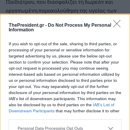
Παιδιάτρου, που διασφαλίζει τη δωρεάν και
οργανωμένη παρακολούθηση της υγείας των
παιδιών ηλικίας 0-16 ετών. «Στο πλαίσιο της
ThePresident.gr -
Do Not Process My Personal
πρωτοβουλίας, κάθε παιδίατρος μπορεί να
Information
αναλάβει έως και 1.500 παιδιά. Αυτό σημαίνει
If you wish to opt-out of the sale, sharing to third parties, or
ότι το διαθέσιμο δυναμικό αρκεί για την
processing of your personal or sensitive information for
κάλυψη περισσότερων των 750.000 παιδιών,
targeted advertising by us, please use the below opt-out
αριθμός που υπερβαίνει κατά πολύ τον αρχικό
section to confirm your selection. Please note that after your
opt-out request is processed you may continue seeing
στόχο των 500.000 παιδιών που είχε τεθεί από
interest-based ads based on personal information utilized by
την κυβέρνηση».
us or personal information disclosed to third parties prior to
your opt-out. You may separately opt-out of the further
disclosure of your personal information by third parties on the
Πριν ολοκληρώσει ο κ. Μαρινάκης ανέφερε
IAB’s list of downstream participants. This information may
ακόμη ότι αντιπρόεδρος της Κοινοβουλευτικής
also be disclosed by us to third parties on the
IAB’s List of
Downstream Participants
that may further disclose it to other
Συνέλευσης του Οργανισμού Οικονομικής
third parties.
Συνεργασίας Ευξείνου Πόντου εξελέγη η
Personal Data Processing Opt Outs