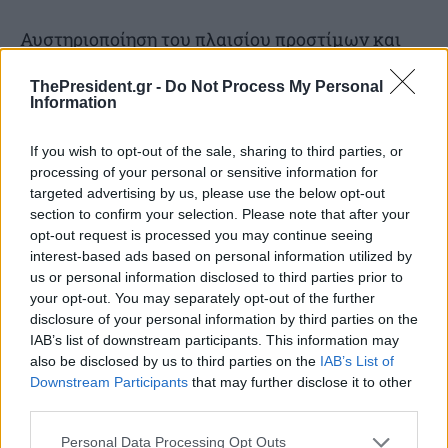
Αυστηριοποίηση του πλαισίου προστίμων και
κυρώσεων για παραβάσεις των μέτρων
ThePresident.gr -
Do Not Process My Personal
δέουσας επιμέλειας όσον αφορά στη διάθεση
Information
και διακίνηση ενεργειακών προϊόντων.
If you wish to opt-out of the sale, sharing to third parties, or
processing of your personal or sensitive information for
Αναλυτικά οι κυριότερες αλλαγές και
targeted advertising by us, please use the below opt-out
αυστηροποιήσεις που εισάγει το νέο άρθρο:
section to confirm your selection. Please note that after your
opt-out request is processed you may continue seeing
interest-based ads based on personal information utilized by
1. Αναλυτική κλιμάκωση προστίμων ανά
us or personal information disclosed to third parties prior to
παράβαση. Στο νέο άρθρο καθορίζονται με
your opt-out. You may separately opt-out of the further
disclosure of your personal information by third parties on the
σαφήνεια οι χρηματικές κυρώσεις ανά
IAB’s list of downstream participants. This information may
συγκεκριμένη παράβαση, ενώ στο παλαιότερο
also be disclosed by us to third parties on the
IAB’s List of
Downstream Participants
that may further disclose it to other
καθεστώς τα πρόστιμα ήταν είτε γενικά είτε
third parties.
χαμηλότερα. Χαρακτηριστικά παραδείγματα:
Personal Data Processing Opt Outs