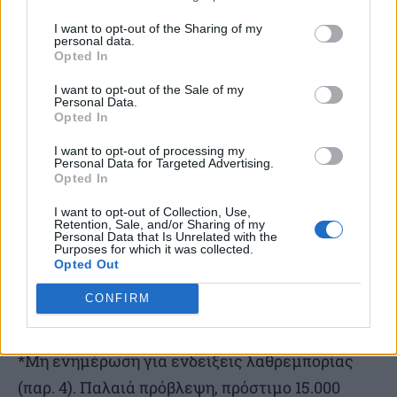
*Παράβαση: Μη ενημέρωση ΑΑΔΕ (παρ. 3 περ.
I want to opt-out of the Sharing of my
personal data.
α). Παλαιό πρόστιμο, 15.000 ευρώ. Νέο πρόστιμο,
Opted In
45.000 ευρώ/ πρατήριο.
I want to opt-out of the Sale of my
Personal Data.
Opted In
*Μη διακοπή διάθεσης (παρ. 3 περ. β). Παλαιά
I want to opt-out of processing my
πρόβλεψη, 5.000 ευρώ και 15.000 ευρώ
Personal Data for Targeted Advertising.
Opted In
αντίστοιχα. Νέα πρόβλεψη, 15.000 ευρώ/
παραστατικό, ελάχιστο 45.000 ευρώ/ πρατήριο.
I want to opt-out of Collection, Use,
Retention, Sale, and/or Sharing of my
Personal Data that Is Unrelated with the
Purposes for which it was collected.
*Μη απόσυρση εξοπλισμού (παρ. 3 περ. γ).
Opted Out
Παλαιά πρόβλεψη, 30.000 ευρώ. Νέα πρόβλεψη,
CONFIRM
90.000 ευρώ/ πρατήριο.
*Μη ενημέρωση για ενδείξεις λαθρεμπορίας
(παρ. 4). Παλαιά πρόβλεψη, πρόστιμο 15.000