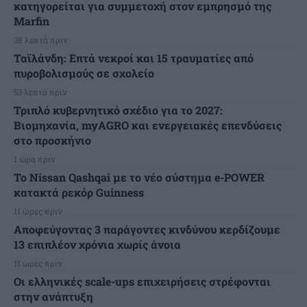
κατηγορείται για συμμετοχή στον εμπρησμό της
Marfin
38 λεπτά πριν
Ταϊλάνδη: Επτά νεκροί και 15 τραυματίες από
πυροβολισμούς σε σχολείο
53 λεπτά πριν
Τριπλό κυβερνητικό σχέδιο για το 2027:
Βιομηχανία, myAGRO και ενεργειακές επενδύσεις
στο προσκήνιο
1 ώρα πριν
Το Nissan Qashqai με το νέο σύστημα e-POWER
κατακτά ρεκόρ Guinness
11 ώρες πριν
Αποφεύγοντας 3 παράγοντες κινδύνου κερδίζουμε
13 επιπλέον χρόνια χωρίς άνοια
11 ώρες πριν
Οι ελληνικές scale-ups επιχειρήσεις στρέφονται
στην ανάπτυξη