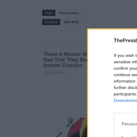
TAGS
Ολυμπιακός
SOURCE
ΑΠΕ-ΜΠΕ
ThePresid
If you wish 
sensitive in
confirm you
continue se
information 
further disc
participants
Downstream 
Persona