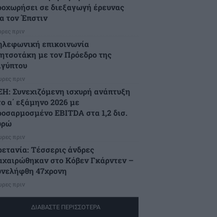
ροχωρήσει σε διεξαγωγή έρευνας
ια τον Έπστιν
ώρες πριν
ηλεφωνική επικοινωνία
ητσοτάκη με τον Πρόεδρο της
ιγύπτου
ώρες πριν
ΕΗ: Συνεχιζόμενη ισχυρή ανάπτυξη
το α΄ εξάμηνο 2026 με
ροσαρμοσμένο EBITDA στα 1,2 δισ.
υρώ
ώρες πριν
ρετανία: Τέσσερις άνδρες
αχαιρώθηκαν στο Κόβεν Γκάρντεν –
υνελήφθη 47χρονη
ώρες πριν
ΔΙΑΒΑΣΤΕ ΠΕΡΙΣΣΟΤΕΡΑ