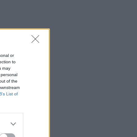
sonal or
ection to
ou may
 personal
out of the
 downstream
B’s List of