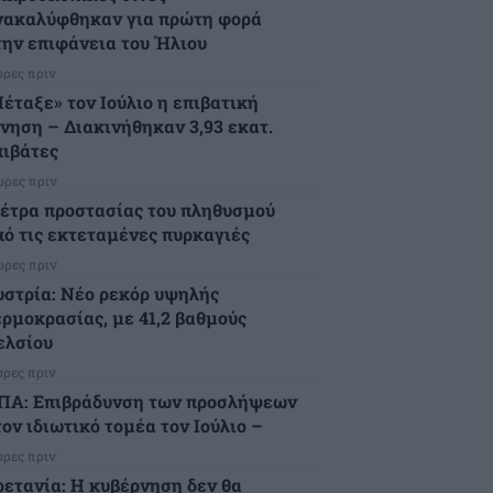
νακαλύφθηκαν για πρώτη φορά
την επιφάνεια του Ήλιου
ώρες πριν
Πέταξε» τον Ιούλιο η επιβατική
ίνηση – Διακινήθηκαν 3,93 εκατ.
πιβάτες
ώρες πριν
έτρα προστασίας του πληθυσμού
πό τις εκτεταμένες πυρκαγιές
ώρες πριν
υστρία: Νέο ρεκόρ υψηλής
ερμοκρασίας, με 41,2 βαθμούς
ελσίου
ώρες πριν
ΠΑ: Επιβράδυνση των προσλήψεων
ον ιδιωτικό τομέα τον Ιούλιο –
ώρες πριν
ρετανία: Η κυβέρνηση δεν θα