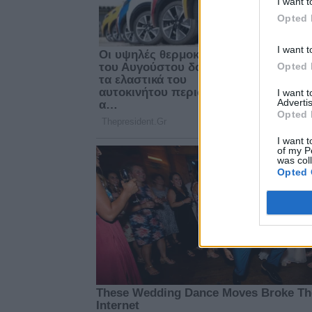
I want t
Opted 
I want t
Opted 
I want 
Advertis
Opted 
I want t
of my P
was col
Opted 