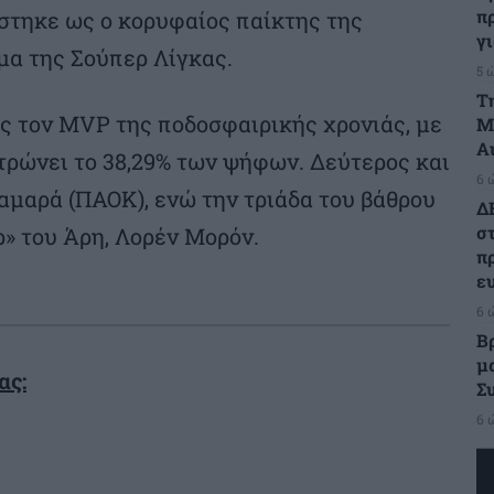
π
τηκε ως ο κορυφαίος παίκτης της
γ
μα της Σούπερ Λίγκας.
5 
Τ
ς τον MVP της ποδοσφαιρικής χρονιάς, με
Μ
Α
τρώνει το 38,29% των ψήφων. Δεύτερος και
6 
αμαρά (ΠΑΟΚ), ενώ την τριάδα του βάθρου
Δ
σ
» του Άρη, Λορέν Μορόν.
π
ε
6 
Β
μ
ας:
Σ
6 