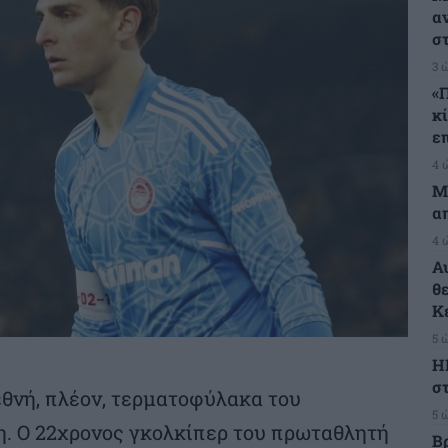
α
σ
3 
«
κ
ε
4 
Μ
α
4 
Α
θ
Κ
5 
Η
στ
εθνή, πλέον, τερματοφύλακα του
5 
. Ο 22χρονος γκολκίπερ του πρωταθλητή
Β