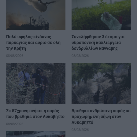
Πολύ υψηλός κίνδυνος
Συνελήφθησαν 3 άτομα για
πυρκαγιάς και αύριο σε όλη
υδροπονική καλλιέργεια
την Κρήτη
δενδρυλλίων κάνναβης
08/08/2026
08/08/2026
Σε 57χρονη ανήκει η σορός
Βρέθηκε ανθρώπινη σορός σε
που βρέθηκε στον Λυκαβηττό
προχωρημένη σήψη στον
Λυκαβηττό
08/08/2026
08/08/2026