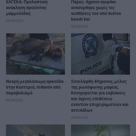
ΕΛΓΕΚΑ: Προληπτική
Πάρος: 4χρονο αγοράκι
ανάκληση προϊόντος
ανασύρθηκε χωρίς τις
μαρμελάδας
αισθήσεις του από πισίνα
beach bar
08/08/2026
08/08/2026
Νεκρή μεγαλόσωμη αρκούδα
Συνελήφθη 49χρονος, μέλος
στην Καστοριά, πιθανόν από
της ρωσόφωνης μαφίας.
πυροβολισμό
Κατηγορείται για εκβιάσεις
και άγριες επιθέσεις
08/08/2026
εναντίον επιχειρηματιών και
αντιπάλων
08/08/2026