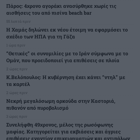
Πάρος: 4χρονο αγοράκι ανασύρθηκε χωρίς τις
αισθήσεις του από πισίνα beach bar
55 λεπτά πριν
Η Χαμάς δηλώνει εκ νέου έτοιμη να εφαρμόσει το
σχέδιο των ΗΠΑ για τη Γάζα
1 ώρα πριν
“Θετικές” οι συνομιλίες με το Ιράν σύμφωνα με το
Ομάν, που προειδοποιεί για επιθέσεις σε πλοία
2 ώρες πριν
Κ.Βελόπουλος: Η κυβέρνηση έχει κάνει “ντηλ” με
τα καρτέλ
2 ώρες πριν
Νεκρή μεγαλόσωμη αρκούδα στην Καστοριά,
πιθανόν από πυροβολισμό
3 ώρες πριν
Συνελήφθη 49χρονος, μέλος της ρωσόφωνης
μαφίας. Κατηγορείται για εκβιάσεις και άγριες
επιθέσεις εναντίον επιχειρηματιών και αντιπάλων