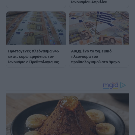
Ιανουαρίου Απριλίου
Πρωτογενές πλεόνασμα 945
Αυξημένο το ταμειακό
εκατ. ευρώ εμφάνισε τον
πλεόνασμα του
Ιανουάριο ο Προϋπολογισμός
προϋπολογισμού στο 9μηνο