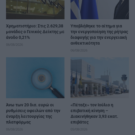
Χρηματιστήριο: Στις 2.629,38
Υποβλήθηκε το αίτημα για
μονάδες ο Γενικός Δείκτης με
την ενεργοποίηση της ρήτρας
άνοδο 0,21%
διαφυγής για την ενεργειακή
ανθεκτικότητα
06/08/2026
06/08/2026
Άνω των 20 δισ. ευρώ οι
«Πέταξε» τον Ιούλιο η
ρυθμίσεις οφειλών από την
επιβατική κίνηση –
έναρξη λειτουργίας της
Διακινήθηκαν 3,93 εκατ.
πλατφόρμας
επιβάτες
06/08/2026
05/08/2026