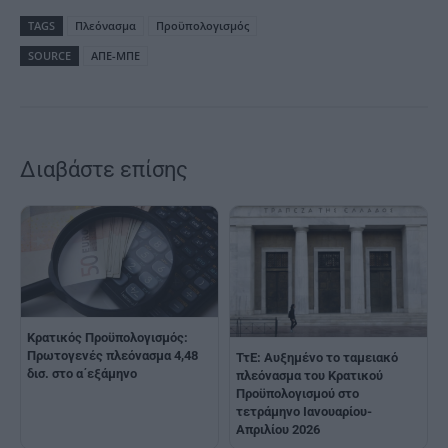
TAGS
Πλεόνασμα
Προϋπολογισμός
SOURCE
ΑΠΕ-ΜΠΕ
Διαβάστε επίσης
Κρατικός Προϋπολογισμός:
Πρωτογενές πλεόνασμα 4,48
ΤτΕ: Αυξημένο το ταμειακό
δισ. στο α΄εξάμηνο
πλεόνασμα του Κρατικού
Προϋπολογισμού στο
τετράμηνο Ιανουαρίου-
Απριλίου 2026