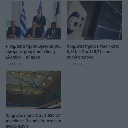
H σημασία της συμφωνίας για
Χρηματιστήριο: Πτώση κατά
την ηλεκτρική διασύνδεση
0,18% – Στα 315,71 εκατ.
Ελλάδας – Κύπρου
ευρώ ο τζίρος
05/08/2026
05/08/2026
Χρηματιστήριο: Στις 2.636,27
μονάδες ο Γενικός Δείκτης με
άνοδο 0,29%