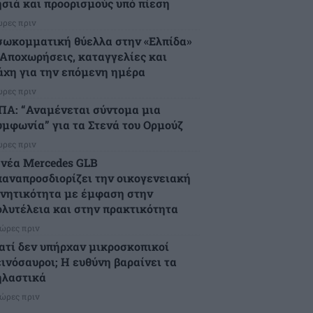
ησιά και προορισμούς υπό πίεση
ώρες πριν
σωκομματική θύελλα στην «Ελπίδα»
 Αποχωρήσεις, καταγγελίες και
άχη για την επόμενη ημέρα
ώρες πριν
ΠΑ: “Αναμένεται σύντομα μια
υμφωνία” για τα Στενά του Ορμούζ
ώρες πριν
 νέα Mercedes GLB
παναπροσδιορίζει την οικογενειακή
ινητικότητα με έμφαση στην
ολυτέλεια και στην πρακτικότητα
 ώρες πριν
ιατί δεν υπήρχαν μικροσκοπικοί
εινόσαυροι; Η ευθύνη βαραίνει τα
ηλαστικά
 ώρες πριν