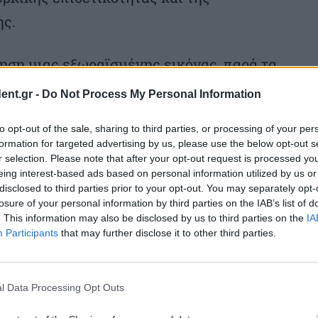
ης.
ηση μιας εξωραϊσμένης εικόνας, παρά τα
μμαχοι δεν αντιλαμβάνονται το μέγεθος της
ent.gr -
Do Not Process My Personal Information
λειτουργεί ως νταής και ταραξίας
to opt-out of the sale, sharing to third parties, or processing of your per
ην εντύπωση ή, χειρότερα ακόμη
formation for targeted advertising by us, please use the below opt-out s
υνθεί οι σχέσεις μας και είναι μόνο
r selection. Please note that after your opt-out request is processed y
eing interest-based ads based on personal information utilized by us or
.
disclosed to third parties prior to your opt-out. You may separately opt-
losure of your personal information by third parties on the IAB’s list of
. This information may also be disclosed by us to third parties on the
IA
ξεως ευκαιρία για να αναδειχθεί προς τα
Participants
that may further disclose it to other third parties.
μα αποσταθεροποιητικός ρόλος της
 να περνούν λανθασμένα μηνύματα
l Data Processing Opt Outs
ών ζητημάτων στην καρδιά του Αιγαίου!