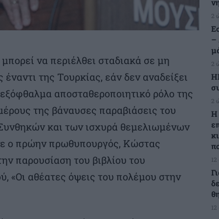
ν
2 
Ε
–
μ
 μπορεί να περιέλθει σταδιακά σε μη
2 
έναντι της Τουρκίας, εάν δεν αναδείξει
Η
σ
ι εξόφθαλμα αποσταθεροποιητικό ρόλο της
2 
 μέρους της βάναυσες παραβιάσεις του
Η
ε
 Συνθηκών και των ισχυρά θεμελιωμένων
κ
νε ο πρώην πρωθυπουργός, Κώστας
π
ην παρουσίαση του βιβλίου του
12
Γ
, «Οι αθέατες όψεις του πολέμου στην
δ
θ
12