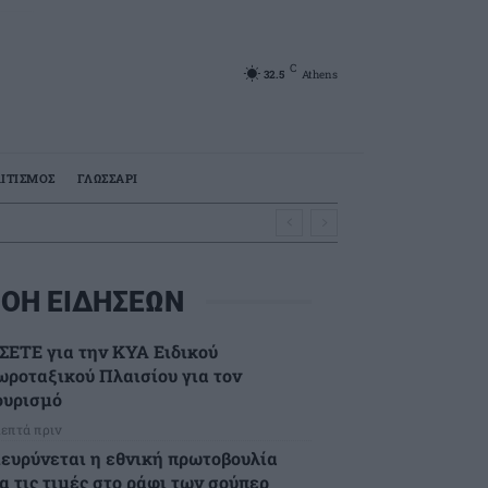
C
32.5
Athens
ΙΤΙΣΜΟΣ
ΓΛΩΣΣΑΡΙ
ΟΗ ΕΙΔΗΣΕΩΝ
 ΣΕΤΕ για την ΚΥΑ Ειδικού
ωροταξικού Πλαισίου για τον
ουρισμό
λεπτά πριν
ιευρύνεται η εθνική πρωτοβουλία
α τις τιμές στο ράφι των σούπερ