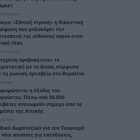
άρκετ
 λεπτά πριν
ραμπ: «Εθνική ντροπή» η δικαστική
πόφαση που μπλοκάρει την
ατασκευή της αίθουσας χορού στον
ευκό Οίκο
 λεπτά πριν
Στημένη προβοκάτσια» το
εριστατικό με το drone, σύμφωνα
ε τη ρωσική πρεσβεία στο Βερολίνο
ώρα πριν
ορυφώνεται η έξοδος του
υγούστου. Πάνω από 56.000
πιβάτες αναχωρούν σήμερα από τα
ιμάνια της Αττικής
ώρα πριν
ιδικό Χωροταξικό για τον Τουρισμό:
 νέοι κανόνες για επενδύσεις,