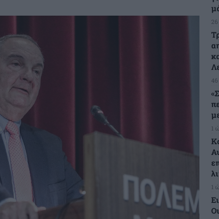
μ
26
Τ
α
κ
Λ
46
«
π
μ
1 
Κ
Α
ε
λ
1 
Ε
Οι