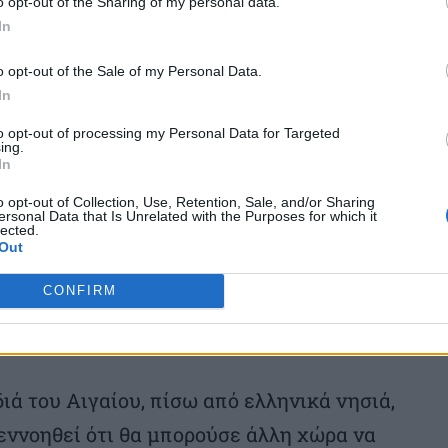
o opt-out of the Sharing of my personal data.
την ‘Αγκυρα για οτιδήποτε αφορά την
In
ος μεταξύ των νησιών της θέτοντας έτσι
o opt-out of the Sale of my Personal Data.
φική μας συνοχή», επεσήμανε μεταξύ
In
to opt-out of processing my Personal Data for Targeted
ing.
In
ν θαλάσσιων πάρκων, ο πρώην
υγκεκριμένος σχεδιασμός « δεν μπορεί να
o opt-out of Collection, Use, Retention, Sale, and/or Sharing
ersonal Data that Is Unrelated with the Purposes for which it
lected.
διο που αποκλείει νησιά από τον αρχικό
Out
να αποφεύγει να ενσωματώσει περιοχές,
CONFIRM
χικά δικαιώματα της Ελλάδας δεν μπορούν
 Ένα πράγμα θέλω να τονίσω.
ιά του Αιγαίου, πίσω από ελληνικά νησιά,
 εννοηθεί ότι θα μπορούσε άλλη χώρα να