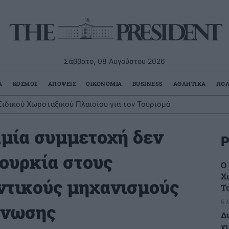
Σάββατο, 08 Αυγούστου 2026
Α
ΚΟΣΜΟΣ
ΑΠΟΨΕΙΣ
ΟΙΚΟΝΟΜΙΑ
BUSINESS
ΑΘΛΗΤΙΚΑ
ΠΟΛ
δικού Χωροταξικού Πλαισίου για τον Τουρισμό
ή πρωτοβουλία για τις τιμές στο ράφι των σούπερ μάρκετ
μία συμμετοχή δεν
Ρ
Τουρκία στους
Ο
Χ
ντικούς μηχανισμούς
Τ
6 
Ένωσης
Δ
γι