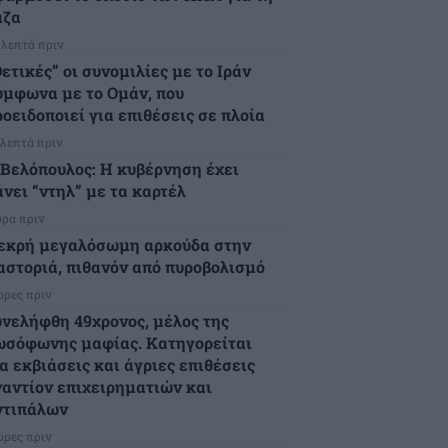
άζα
 λεπτά πριν
ετικές” οι συνομιλίες με το Ιράν
ύμφωνα με το Ομάν, που
ροειδοποιεί για επιθέσεις σε πλοία
 λεπτά πριν
.Βελόπουλος: Η κυβέρνηση έχει
άνει “ντηλ” με τα καρτέλ
ώρα πριν
εκρή μεγαλόσωμη αρκούδα στην
αστοριά, πιθανόν από πυροβολισμό
ώρες πριν
υνελήφθη 49χρονος, μέλος της
ωσόφωνης μαφίας. Κατηγορείται
α εκβιάσεις και άγριες επιθέσεις
ναντίον επιχειρηματιών και
ντιπάλων
ώρες πριν