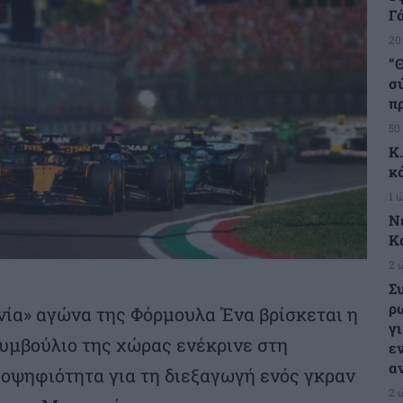
Γ
20
“Θ
σ
π
50
Κ
κ
1 
Ν
Κ
2 
Σ
ρ
νία» αγώνα της Φόρμουλα Ένα βρίσκεται η
γι
υμβούλιο της χώρας ενέκρινε στη
ε
α
ποψηφιότητα για τη διεξαγωγή ενός γκραν
2 