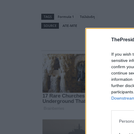
TAGS
Formula 1
Ταϊλάνδη
SOURCE
ΑΠΕ-ΜΠΕ
ThePresid
If you wish 
sensitive in
confirm you
continue se
information 
further disc
participants
Downstream 
Persona