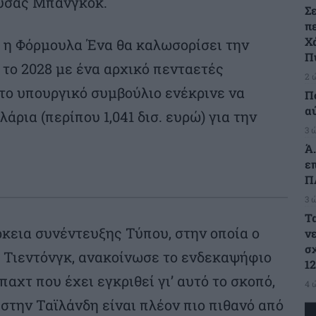
ουσας Μπανγκόκ.
Σε
π
Χ
ι η Φόρμουλα Ένα θα καλωσορίσει την
Π
 το 2028 με ένα αρχικό πενταετές
2 
 το υπουργικό συμβούλιο ενέκρινε να
Π
α
άρια (περίπου 1,041 δισ. ευρώ) για την
3 
Ά
ε
Π
3 
Τ
κεια συνέντευξης Τύπου, στην οποία ο
ν
σ
 Τιεντόνγκ, ανακοίνωσε το ενδεκαψήφιο
1
χτ που έχει εγκριθεί γι’ αυτό το σκοπό,
4 
 στην Ταϊλάνδη είναι πλέον πιο πιθανό από