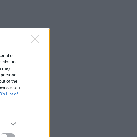
sonal or
ection to
ou may
 personal
out of the
 downstream
B’s List of