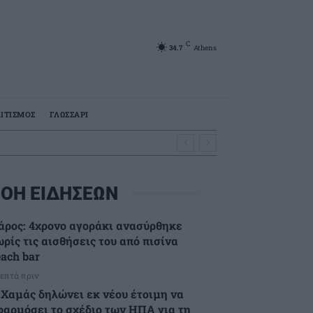
C
34.7
Athens
ΙΤΙΣΜΟΣ
ΓΛΩΣΣΑΡΙ
ΟΗ ΕΙΔΗΣΕΩΝ
άρος: 4χρονο αγοράκι ανασύρθηκε
ρίς τις αισθήσεις του από πισίνα
each bar
λεπτά πριν
 Χαμάς δηλώνει εκ νέου έτοιμη να
φαρμόσει το σχέδιο των ΗΠΑ για τη