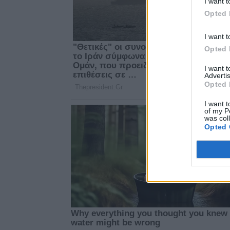
I want t
Opted 
I want t
Opted 
I want 
Advertis
Opted 
I want t
of my P
was col
Opted 