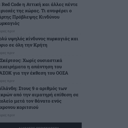
 Red Code η Αττική και άλλες πέντε
εριοχές της χώρας. Τι αναφέρει ο
άρτης Πρόβλεψης Κινδύνου
υρκαγιάς
ώρες πριν
ολύ υψηλός κίνδυνος πυρκαγιάς και
ύριο σε όλη την Κρήτη
ώρες πριν
.Σκέρτσος: Χωρίς ουσιαστικά
πιχειρήματα η απάντηση του
ΑΣΟΚ για την έκθεση του ΟΟΣΑ
ώρες πριν
αϊλάνδη: Στους 9 ο αριθμός των
εκρών από την αιματηρή επίθεση σε
χολείο μετά τον θάνατο ενός
2χρονου κοριτσιού
ώρες πριν