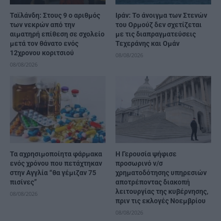
Ταϊλάνδη: Στους 9 ο αριθμός
Ιράν: Το άνοιγμα των Στενών
των νεκρών από την
του Ορμούζ δεν σχετίζεται
αιματηρή επίθεση σε σχολείο
με τις διαπραγματεύσεις
μετά τον θάνατο ενός
Τεχεράνης και Ομάν
12χρονου κοριτσιού
08/08/2026
08/08/2026
Τα αχρησιμοποίητα φάρμακα
Η Γερουσία ψήφισε
ενός χρόνου που πετάχτηκαν
προσωρινό ν/σ
στην Αγγλία “θα γέμιζαν 75
χρηματοδότησης υπηρεσιών
πισίνες”
αποτρέποντας διακοπή
λειτουργίας της κυβέρνησης,
08/08/2026
πριν τις εκλογές Νοεμβρίου
08/08/2026