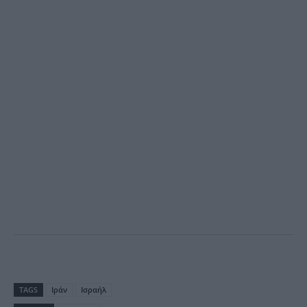
TAGS
Ιράν
Ισραήλ