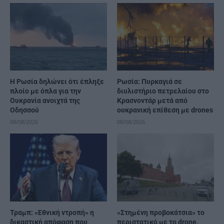
Η Ρωσία δηλώνει ότι έπληξε
Ρωσία: Πυρκαγιά σε
πλοίο με όπλα για την
διυλιστήριο πετρελαίου στο
Ουκρανία ανοιχτά της
Κρασνοντάρ μετά από
Οδησσού
ουκρανική επίθεση με drones
08/08/2026
08/08/2026
Τραμπ: «Εθνική ντροπή» η
«Στημένη προβοκάτσια» το
δικαστική απόφαση που
περιστατικό με το drone,