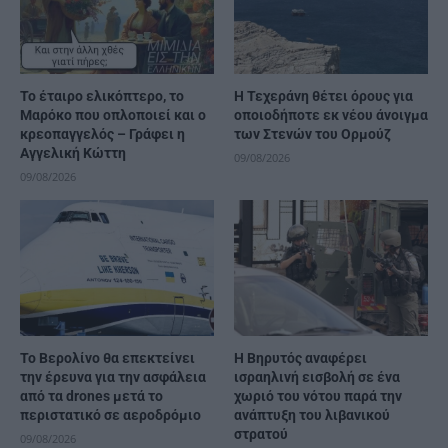
Το έταιρο ελικόπτερο, το
Η Τεχεράνη θέτει όρους για
Μαρόκο που οπλοποιεί και ο
οποιοδήποτε εκ νέου άνοιγμα
κρεοπαγγελός – Γράφει η
των Στενών του Ορμούζ
Αγγελική Κώττη
09/08/2026
09/08/2026
Το Βερολίνο θα επεκτείνει
Η Βηρυτός αναφέρει
την έρευνα για την ασφάλεια
ισραηλινή εισβολή σε ένα
από τα drones μετά το
χωριό του νότου παρά την
περιστατικό σε αεροδρόμιο
ανάπτυξη του λιβανικού
στρατού
09/08/2026