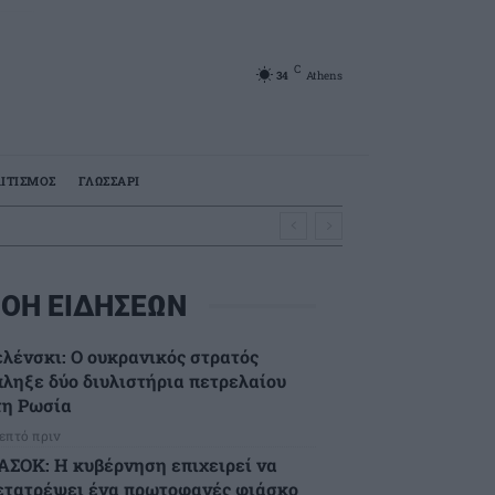
C
34
Athens
ΙΤΙΣΜΟΣ
ΓΛΩΣΣΑΡΙ
ΟΗ ΕΙΔΗΣΕΩΝ
ελένσκι: Ο ουκρανικός στρατός
πληξε δύο διυλιστήρια πετρελαίου
τη Ρωσία
λεπτό πριν
ΑΣΟΚ: Η κυβέρνηση επιχειρεί να
ετατρέψει ένα πρωτοφανές φιάσκο