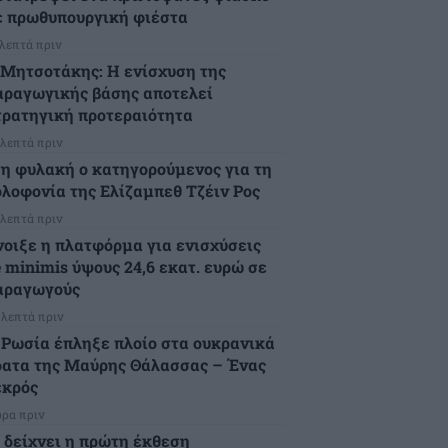
ε πρωθυπουργική φιέστα
 λεπτά πριν
.Μητσοτάκης: Η ενίσχυση της
αραγωγικής βάσης αποτελεί
τρατηγική προτεραιότητα
 λεπτά πριν
τη φυλακή ο κατηγορούμενος για τη
ολοφονία της Ελίζαμπεθ Τζέιν Ρος
 λεπτά πριν
νοιξε η πλατφόρμα για ενισχύσεις
e minimis ύψους 24,6 εκατ. ευρώ σε
αραγωγούς
 λεπτά πριν
 Ρωσία έπληξε πλοίο στα ουκρανικά
δατα της Μαύρης Θάλασσας – Ένας
εκρός
ώρα πριν
ι δείχνει η πρώτη έκθεση