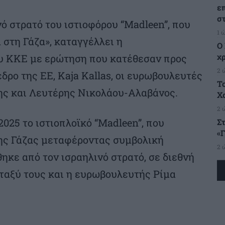
ε
σ
ό στρατό του ιστιοφόρου “Madleen”, που
1 
στη Γάζα», καταγγέλλει η
Ο
χ
υ ΚΚΕ με ερώτηση που κατέθεσαν προς
2 
ο της ΕΕ, Kaja Kallas, οι ευρωβουλευτές
Τ
ς και Λευτέρης Νικολάου-Αλαβάνος.
Χ
2 
2025 το ιστιοπλοϊκό “Madleen”, που
Σ
«
ης Γάζας μεταφέροντας συμβολική
2 
κε από τον ισραηλινό στρατό, σε διεθνή
μεταξύ τους και η ευρωβουλευτής Ρίμα