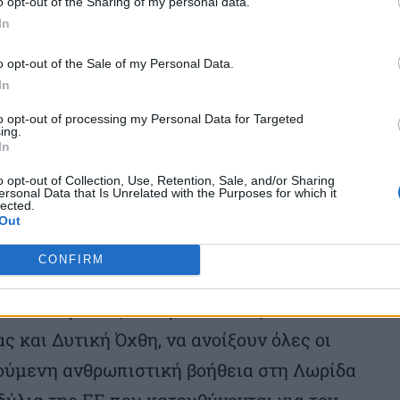
o opt-out of the Sharing of my personal data.
 για την απαράδεκτη και καταδικαστέα
In
σε διεθνή ύδατα από τον ισραηλινό στρατό
o opt-out of the Sale of my Personal Data.
πέλαση των επιβατών του;
In
to opt-out of processing my Personal Data for Targeted
ing.
In
o opt-out of Collection, Use, Retention, Sale, and/or Sharing
λαών της ΕΕ για την άμεση διακοπή και
ersonal Data that Is Unrelated with the Purposes for which it
lected.
Out
ης ΕΕ-Ισραήλ;
CONFIRM
ρα η σφαγή από το Ισραήλ σε βάρος του
ιστούν αμέσως οι στρατιωτικές
ς και Δυτική Όχθη, να ανοίξουν όλες οι
ιτούμενη ανθρωπιστική βοήθεια στη Λωρίδα
δύλια της ΕΕ που κατευθύνονται για τον