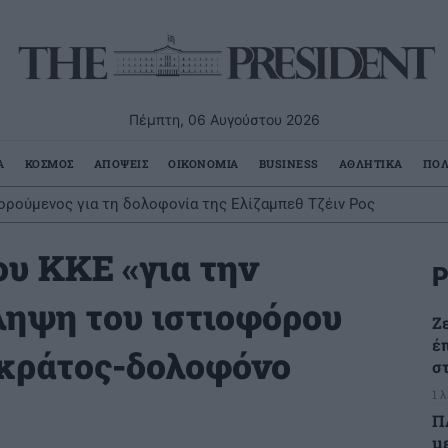
Πέμπτη, 06 Αυγούστου 2026
Α
ΚΟΣΜΟΣ
ΑΠΟΨΕΙΣ
ΟΙΚΟΝΟΜΙΑ
BUSINESS
ΑΘΛΗΤΙΚΑ
ΠΟΛ
ορούμενος για τη δολοφονία της Ελίζαμπεθ Τζέιν Ρος
ου ΚΚΕ «για την
Ρ
ηψη του ιστιοφόρου
Ζ
έ
 κράτος-δολοφόνο
σ
1 
Π
μ