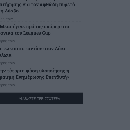
πιτήρησης για τον αφθώδη πυρετό
τη Λέσβο
ώρα πριν
 Μέσι έγινε πρώτος σκόρερ στα
ρονικά του Leagues Cup
ώρες πριν
ο τελευταίο «αντίο» στον Λάκη
αλκιά
ώρες πριν
την τέταρτη φάση υλοποίησης η
Γραμμή Ενημέρωσης Επενδυτή»
ώρες πριν
ΔΙΑΒΑΣΤΕ ΠΕΡΙΣΣΟΤΕΡΑ