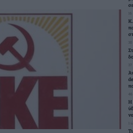
σ
16
Κ
π
σ
30
Σ
δ
37
Ά
d
π
46
Η
ύ
ν
1 
Τ