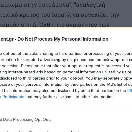
ικαίωμα στην αυτοάμυνα”, “αναλογική
τοχικό κράτος του Ισραήλ να συνεχίζει την
ισμούς στη Δ. Όχθη, τις αγριότητες των
υς στάση εξυπηρετεί τον κατακτητή και τα
ent.gr -
Do Not Process My Personal Information
του να εμποδίσει και να ακυρώσει τη
ου Παλαιστινιακού κράτους, όπως
to opt-out of the sale, sharing to third parties, or processing of your per
formation for targeted advertising by us, please use the below opt-out s
 με τον αγώνα του, έχοντας στο πλευρό του
r selection. Please note that after your opt-out request is processed y
eing interest-based ads based on personal information utilized by us or
ι η ΕΟ του ΚΚΕ.
disclosed to third parties prior to your opt-out. You may separately opt-
losure of your personal information by third parties on the IAB’s list of
. This information may also be disclosed by us to third parties on the
IA
του ΚΚΕ υπέβαλαν τα εξής ερωτήματα:
Participants
that may further disclose it to other third parties.
η Εκπρόσωπος της ΕΕ πώς τοποθετείται:
l Data Processing Opt Outs
της ΕΕ το κράτος-κατακτητής Ισραήλ