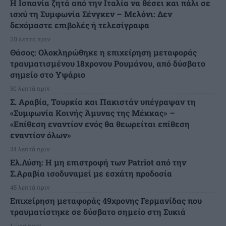
H Ισπανία ζητά από την Ιταλία να θέσει και πάλι σε
ισχύ τη Συμφωνία Σένγκεν – Μελόνι: Δεν
δεχόμαστε επιβολές ή τελεσίγραφα
20 λεπτά πριν
Θάσος: Ολοκληρώθηκε η επιχείρηση μεταφοράς
τραυματισμένου 18χρονου Ρουμάνου, από δύσβατο
σημείο στο Υψάριο
30 λεπτά πριν
Σ. Αραβία, Τουρκία και Πακιστάν υπέγραψαν τη
«Συμφωνία Κοινής Άμυνας της Μέκκας» –
«Επίθεση εναντίον ενός θα θεωρείται επίθεση
εναντίον όλων»
34 λεπτά πριν
Ελ.Λύση: Η μη επιστροφή των Patriot από την
Σ.Αραβία ισοδυναμεί με εσχάτη προδοσία
45 λεπτά πριν
Επιχείρηση μεταφοράς 49χρονης Γερμανίδας που
τραυματίστηκε σε δύσβατο σημείο στη Συκιά
1 ώρα πριν