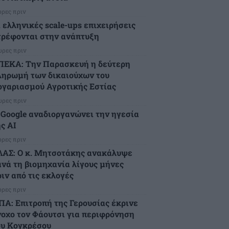
ώρες πριν
ι ελληνικές scale-ups επιχειρήσεις
τρέφονται στην ανάπτυξη
ώρες πριν
ΠΕΚΑ: Την Παρασκευή η δεύτερη
ληρωμή των δικαιούχων του
ογαριασμού Αγροτικής Εστίας
ώρες πριν
 Google αναδιοργανώνει την ηγεσία
ς AI
ώρες πριν
ΛΑΣ: Ο κ. Μητσοτάκης ανακάλυψε
ανά τη βιομηχανία λίγους μήνες
ιν από τις εκλογές
ώρες πριν
ΠΑ: Επιτροπή της Γερουσίας έκρινε
νοχο τον Φάουτσι για περιφρόνηση
ου Κογκρέσου