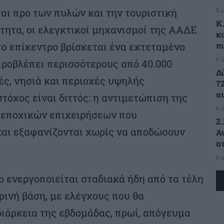
5 
ται προ των πυλών και την τουριστική
K
τητα, οι ελεγκτικοί μηχανισμοί της ΑΑΔΕ
κ
π
το επίκεντρο βρίσκεται ένα εκτεταμένο
6 
 προβλέπει περισσότερους από 40.000
Δ
ές, νησιά και περιοχές υψηλής
7
α
τόχος είναι διττός: η αντιμετώπιση της
6 
 εποχικών επιχειρήσεων που
Ζ
και εξαφανίζονται χωρίς να αποδώσουν
Α
α
6 
ο ενεργοποιείται σταδιακά ήδη από τα τέλη
ινή βάση, με ελέγχους που θα
διάρκεια της εβδομάδας, πρωί, απόγευμα