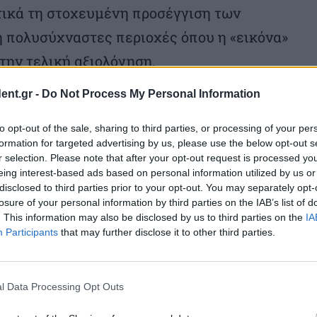
τικά τη στοχευμένη προσέγγιση των
ή πολυσύχναστες περιοχές όπου η «εικόνα»
την τελική αξιολόγηση.
ent.gr -
Do Not Process My Personal Information
ίνεται στη χρήση της εφαρμογής
ασταθεί σε tablets που φέρουν μαζί τους οι
to opt-out of the sale, sharing to third parties, or processing of your per
formation for targeted advertising by us, please use the below opt-out s
αυτής, οι εφοριακοί έχουν άμεση
r selection. Please note that after your opt-out request is processed y
λ κάθε επιχείρησης, με δυνατότητα
eing interest-based ads based on personal information utilized by us or
disclosed to third parties prior to your opt-out. You may separately opt-
ρόνο με τα δηλωθέντα εισοδήματα, τις
losure of your personal information by third parties on the IAB’s list of
. This information may also be disclosed by us to third parties on the
IA
χεία που τηρούνται στα ηλεκτρονικά
Participants
that may further disclose it to other third parties.
κληρώνεται με έκδοση και επί τόπου
ελεγχόμενο.
l Data Processing Opt Outs
ες-εφοριακοί»