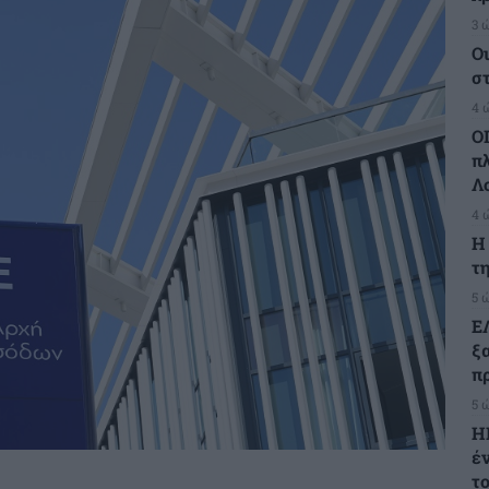
3 
Ο
σ
4 
Ο
π
Λ
4 
H
τη
5 
Ε
ξ
πρ
5 
Η
έ
τ