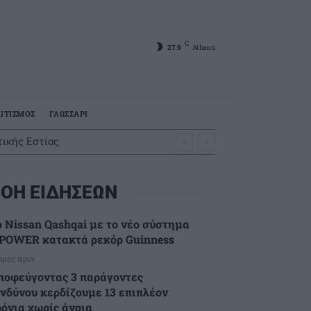
C
27.9
Athens
ΙΤΙΣΜΟΣ
ΓΛΩΣΣΑΡΙ
ικής Εστίας
ΟΗ ΕΙΔΗΣΕΩΝ
ο Nissan Qashqai με το νέο σύστημα
-POWER κατακτά ρεκόρ Guinness
ώρες πριν
ποφεύγοντας 3 παράγοντες
ινδύνου κερδίζουμε 13 επιπλέον
ρόνια χωρίς άνοια