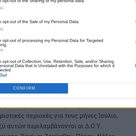
o opt-out of the Sharing of my personal data.
In
διενέργεια ελέγχων με μυστική ταυτότητα.
o opt-out of the Sale of my Personal Data.
ουρίστες θα επισκέπτονται καταστήματα
In
, beach bars και κάθε είδους εποχικές
to opt-out of processing my Personal Data for Targeted
ing.
υν εάν εκδίδονται νόμιμα παραστατικά. Η
In
ιδιαίτερα αποτελεσματική τα προηγούμενα
o opt-out of Collection, Use, Retention, Sale, and/or Sharing
ersonal Data that Is Unrelated with the Purposes for which it
 προορισμούς με αυξημένη εποχικότητα.
lected.
Out
αφική κατανομή των ελέγχων
CONFIRM
ναγκών, η ΑΑΔΕ έχει προχωρήσει σε
ριστικές περιοχές για τους μήνες Ιούλιο,
ύ αυτών περιλαμβάνονται οι Δ.Ο.Υ.
κυρας, Χανίων, Ζακύνθου, Πάρου, Νάξου,