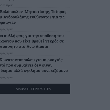
ώρες πριν
.Βελόπουλος: Μητσοτάκης, Τσίπρας
αι Ανδρουλάκης ευθύνονται για τις
υρκαγιές
ώρες πριν
ύο συλλήψεις για την υπόθεση του
2χρονου που είχε βρεθεί νεκρός σε
υτοκίνητο στα Άνω Λιόσια
ώρες πριν
.Κωνσταντοπούλου για πυρκαγιές:
υτό που συμβαίνει δεν είναι
τύχημα αλλά έγκλημα συνεχιζόμενο
ώρες πριν
ΔΙΑΒΑΣΤΕ ΠΕΡΙΣΣΟΤΕΡΑ