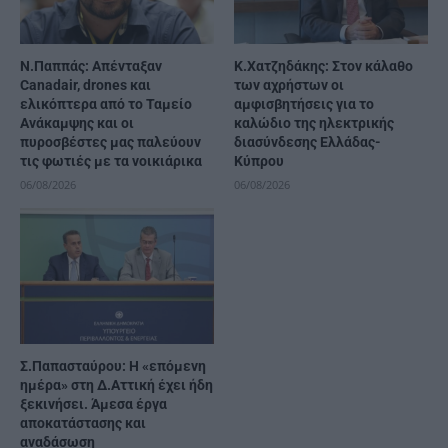
Ν.Παππάς: Απένταξαν
Κ.Χατζηδάκης: Στον κάλαθο
Canadair, drones και
των αχρήστων οι
ελικόπτερα από το Ταμείο
αμφισβητήσεις για το
Ανάκαμψης και οι
καλώδιο της ηλεκτρικής
πυροσβέστες μας παλεύουν
διασύνδεσης Ελλάδας-
τις φωτιές με τα νοικιάρικα
Κύπρου
06/08/2026
06/08/2026
Σ.Παπασταύρου: Η «επόμενη
ημέρα» στη Δ.Αττική έχει ήδη
ξεκινήσει. Άμεσα έργα
αποκατάστασης και
αναδάσωση