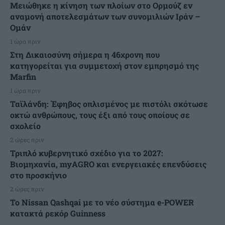
Μειώθηκε η κίνηση των πλοίων στο Ορμούζ εν
αναμονή αποτελεσμάτων των συνομιλιών Ιράν –
Ομάν
1 ώρα πριν
Στη Δικαιοσύνη σήμερα η 46χρονη που
κατηγορείται για συμμετοχή στον εμπρησμό της
Marfin
1 ώρα πριν
Ταϊλάνδη: Έφηβος οπλισμένος με πιστόλι σκότωσε
οκτώ ανθρώπους, τους έξι από τους οποίους σε
σχολείο
2 ώρες πριν
Τριπλό κυβερνητικό σχέδιο για το 2027:
Βιομηχανία, myAGRO και ενεργειακές επενδύσεις
στο προσκήνιο
2 ώρες πριν
Το Nissan Qashqai με το νέο σύστημα e-POWER
κατακτά ρεκόρ Guinness