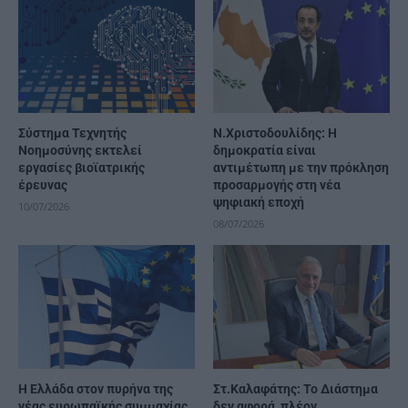
Σύστημα Τεχνητής
Ν.Χριστοδουλίδης: Η
Νοημοσύνης εκτελεί
δημοκρατία είναι
εργασίες βιοϊατρικής
αντιμέτωπη με την πρόκληση
έρευνας
προσαρμογής στη νέα
ψηφιακή εποχή
10/07/2026
08/07/2026
Η Ελλάδα στον πυρήνα της
Στ.Καλαφάτης: Το Διάστημα
νέας ευρωπαϊκής συμμαχίας
δεν αφορά, πλέον,