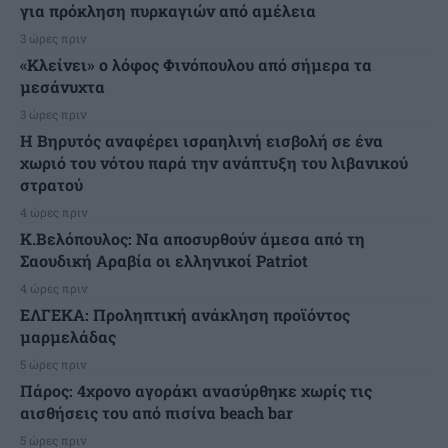
για πρόκληση πυρκαγιών από αμέλεια
3 ώρες πριν
«Κλείνει» ο λόφος Φινόπουλου από σήμερα τα
μεσάνυχτα
3 ώρες πριν
Η Βηρυτός αναφέρει ισραηλινή εισβολή σε ένα
χωριό του νότου παρά την ανάπτυξη του λιβανικού
στρατού
4 ώρες πριν
Κ.Βελόπουλος: Να αποσυρθούν άμεσα από τη
Σαουδική Αραβία οι ελληνικοί Patriot
4 ώρες πριν
ΕΛΓΕΚΑ: Προληπτική ανάκληση προϊόντος
μαρμελάδας
5 ώρες πριν
Πάρος: 4χρονο αγοράκι ανασύρθηκε χωρίς τις
αισθήσεις του από πισίνα beach bar
5 ώρες πριν