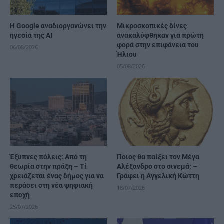
H Google αναδιοργανώνει την
Μικροσκοπικές δίνες
ηγεσία της AI
ανακαλύφθηκαν για πρώτη
φορά στην επιφάνεια του
06/08/2026
Ήλιου
05/08/2026
Έξυπνες πόλεις: Από τη
Ποιος θα παίξει τον Μέγα
θεωρία στην πράξη – Τί
Αλέξανδρο στο σινεμά; –
χρειάζεται ένας δήμος για να
Γράφει η Αγγελική Κώττη
περάσει στη νέα ψηφιακή
18/07/2026
εποχή
25/07/2026