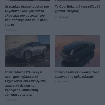
Οι υψηλές θερμοκρασίες του
Το Opel Rekord C γιορτάζει 60
Αυγούστου δοκιμάζουν τα
χρόνια ιστορίας
ελαστικά του αυτοκινήτου
04/08/2026
περισσότερο από κάθε άλλη
εποχή
05/08/2026
Το νέο Mazda CX-6e έχει
Το νέο Zeekr 9X αλλάζει τους
προηγμένη ηλεκτρική
κανόνες της πολυτέλειας
τεχνολογία, εκλεπτυσμένο
31/07/2026
ιαπωνικό design και
προσφέρει αυθεντική
οδηγική εμπειρία
03/08/2026