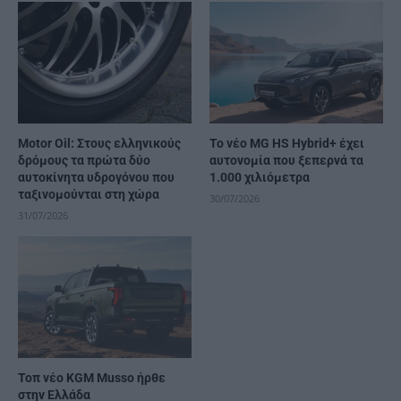
Motor Oil: Στους ελληνικούς
Το νέο MG HS Hybrid+ έχει
δρόμους τα πρώτα δύο
αυτονομία που ξεπερνά τα
αυτοκίνητα υδρογόνου που
1.000 χιλιόμετρα
ταξινομούνται στη χώρα
30/07/2026
31/07/2026
Τοπ νέο KGM Musso ήρθε
στην Ελλάδα