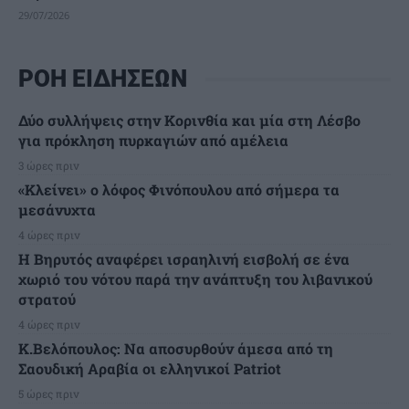
29/07/2026
ΡΟΗ ΕΙΔΗΣΕΩΝ
Δύο συλλήψεις στην Κορινθία και μία στη Λέσβο
για πρόκληση πυρκαγιών από αμέλεια
3 ώρες πριν
«Κλείνει» ο λόφος Φινόπουλου από σήμερα τα
μεσάνυχτα
4 ώρες πριν
Η Βηρυτός αναφέρει ισραηλινή εισβολή σε ένα
χωριό του νότου παρά την ανάπτυξη του λιβανικού
στρατού
4 ώρες πριν
Κ.Βελόπουλος: Να αποσυρθούν άμεσα από τη
Σαουδική Αραβία οι ελληνικοί Patriot
5 ώρες πριν