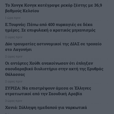
Το Χονγκ Κονγκ κατέγραψε ρεκόρ ζέστης με 36,9
βαθμούς Κελσίου
1 ώρα πριν
Ε.Τουρνάς: Πάνω από 400 πυρκαγιές σε δέκα
ημέρες. Σε επιφυλακή ο κρατικός μηχανισμός
2 ώρες πριν
Δύο τραυματίες αστυνομικοί της ΔΙΑΣ σε τροχαίο
στο Λαγονήσι
2 ώρες πριν
Οι αντάρτες Χούθι ανακοίνωσαν ότι έπληξαν
σαουδαραβικό διυλιστήριο στην ακτή της Ερυθράς
Θάλασσας
2 ώρες πριν
ΣΥΡΙΖΑ: Να επιστρέψουν άμεσα οι Έλληνες
στρατιωτικοί από την Σαουδική Αραβία
3 ώρες πριν
Χανιά: Σύλληψη ημεδαπού για ναρκωτικά