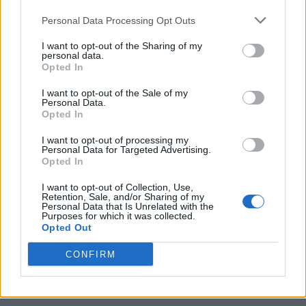
Personal Data Processing Opt Outs
I want to opt-out of the Sharing of my
personal data.
Opted In
I want to opt-out of the Sale of my
Personal Data.
Opted In
I want to opt-out of processing my
Personal Data for Targeted Advertising.
Opted In
Για πληροφορίες και ανακοινώσεις σχετικά με
I want to opt-out of Collection, Use,
την επικρατούσα κατάσταση και τη βατότητα
Retention, Sale, and/or Sharing of my
Personal Data that Is Unrelated with the
του οδικού δικτύου λόγω εισροής πλημμυρικών
Purposes for which it was collected.
Opted Out
υδάτων σε αυτό ή λόγω χιονοπτώσεων και
παγετού, οι πολίτες μπορούν να επισκεφθούν
CONFIRM
την ιστοσελίδα της ΕΛ.ΑΣ. www.astynomia.gr.