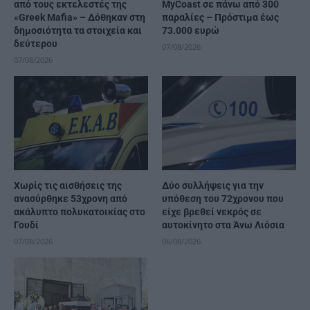
από τους εκτελεστές της
MyCoast σε πάνω από 300
«Greek Mafia» – Δόθηκαν στη
παραλίες – Πρόστιμα έως
δημοσιότητα τα στοιχεία και
73.000 ευρώ
δεύτερου
07/08/2026
07/08/2026
Χωρίς τις αισθήσεις της
Δύο συλλήψεις για την
ανασύρθηκε 53χρονη από
υπόθεση του 72χρονου που
ακάλυπτο πολυκατοικίας στο
είχε βρεθεί νεκρός σε
Γουδί
αυτοκίνητο στα Άνω Λιόσια
07/08/2026
06/08/2026