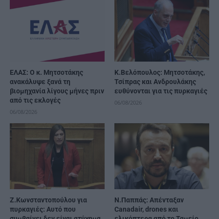
ΕΛΑΣ: Ο κ. Μητσοτάκης
K.Βελόπουλος: Μητσοτάκης,
ανακάλυψε ξανά τη
Τσίπρας και Ανδρουλάκης
βιομηχανία λίγους μήνες πριν
ευθύνονται για τις πυρκαγιές
από τις εκλογές
06/08/2026
06/08/2026
Ζ.Κωνσταντοπούλου για
Ν.Παππάς: Απένταξαν
πυρκαγιές: Αυτό που
Canadair, drones και
συμβαίνει δεν είναι ατύχημα
ελικόπτερα από το Ταμείο