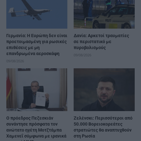
Γερμανία: Η Ευρώπη δεν είναι
Δανία: Αρκετοί τραυματίες
προετοιμασμένη για ρωσικές
σε περιστατικό με
επιθέσεις με μη
πυροβολισμούς
επανδρωμένα αεροσκάφη
09/08/2026
09/08/2026
Ο πρόεδρος Πεζεσκιάν
Ζελένσκι: Περισσότεροι από
συνάντησε πρόσφατα τον
50.000 Βορειοκορεάτες
ανώτατο ηγέτη Μοτζτάμπα
στρατιώτες θα αναπτυχθούν
Χαμενεΐ σύμφωνα με ιρανικά
στη Ρωσία