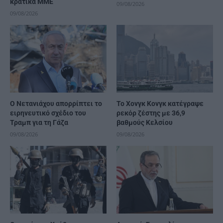
κρατικά ΜΜΕ
09/08/2026
09/08/2026
Ο Νετανιάχου απορρίπτει το
Το Χονγκ Κονγκ κατέγραψε
ειρηνευτικό σχέδιο του
ρεκόρ ζέστης με 36,9
Τραμπ για τη Γάζα
βαθμούς Κελσίου
09/08/2026
09/08/2026