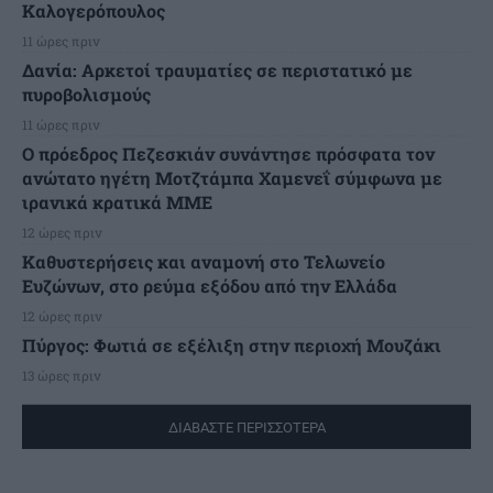
Καλογερόπουλος
11 ώρες πριν
Δανία: Αρκετοί τραυματίες σε περιστατικό με
πυροβολισμούς
11 ώρες πριν
Ο πρόεδρος Πεζεσκιάν συνάντησε πρόσφατα τον
ανώτατο ηγέτη Μοτζτάμπα Χαμενεΐ σύμφωνα με
ιρανικά κρατικά ΜΜΕ
12 ώρες πριν
Καθυστερήσεις και αναμονή στο Τελωνείο
Ευζώνων, στο ρεύμα εξόδου από την Ελλάδα
12 ώρες πριν
Πύργος: Φωτιά σε εξέλιξη στην περιοχή Μουζάκι
13 ώρες πριν
ΔΙΑΒΑΣΤΕ ΠΕΡΙΣΣΟΤΕΡΑ