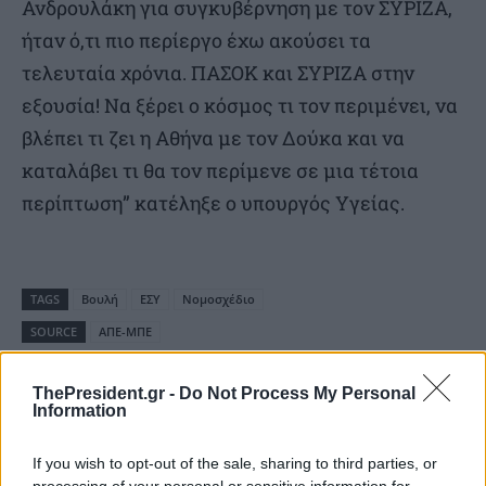
Ανδρουλάκη για συγκυβέρνηση με τον ΣΥΡΙΖΑ,
ήταν ό,τι πιο περίεργο έχω ακούσει τα
τελευταία χρόνια. ΠΑΣΟΚ και ΣΥΡΙΖΑ στην
εξουσία! Να ξέρει ο κόσμος τι τον περιμένει, να
βλέπει τι ζει η Αθήνα με τον Δούκα και να
καταλάβει τι θα τον περίμενε σε μια τέτοια
περίπτωση” κατέληξε ο υπουργός Υγείας.
TAGS
Βουλή
ΕΣΥ
Νομοσχέδιο
SOURCE
ΑΠΕ-ΜΠΕ
ThePresident.gr -
Do Not Process My Personal
Information
If you wish to opt-out of the sale, sharing to third parties, or
processing of your personal or sensitive information for