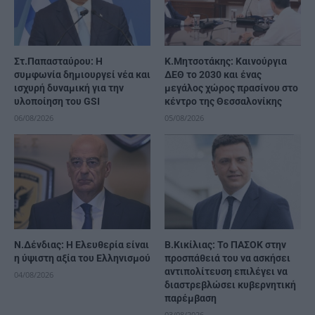
Στ.Παπασταύρου: Η
Κ.Μητσοτάκης: Καινούργια
συμφωνία δημιουργεί νέα και
ΔΕΘ το 2030 και ένας
ισχυρή δυναμική για την
μεγάλος χώρος πρασίνου στο
υλοποίηση του GSI
κέντρο της Θεσσαλονίκης
06/08/2026
05/08/2026
Ν.Δένδιας: Η Ελευθερία είναι
Β.Κικίλιας: Το ΠΑΣΟΚ στην
η ύψιστη αξία του Ελληνισμού
προσπάθειά του να ασκήσει
αντιπολίτευση επιλέγει να
04/08/2026
διαστρεβλώσει κυβερνητική
παρέμβαση
03/08/2026