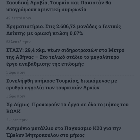
Σαουδική Αραβία, Τουρκία και Πακιστάν θα
υπογράψουν αμυντική συμφωνία
49 λεπτά πριν
Χρηματιστήριο: Στις 2.606,72 μονάδες ο Γενικός
Δείκτης με οριακή πτώση 0,07%
53 λεπτά πριν
ΣΤΑΣΥ: 29,4 χλμ. νέων σιδηροτροχιών στο Μετρό
της Αθήνας – Στο τελικό στάδιο το μεγαλύτερο
έργο αναβάθμισης της επιδομής
1 ώρα πριν
Συνελήφθη υπήκοος Τουρκίας, διωκόμενος με
ερυθρά αγγελία των τουρκικών Αρχών
1 ώρα πριν
Χρ.Δήμας: Προχωρούν τα έργα σε όλο το μήκος του
ΒΟΑΚ
2 ώρες πριν
Ασημένιο μετάλλιο στο Παγκόσμιο Κ20 για την
Έβελυν Μητροπούλου στο μήκος