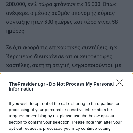
200.000, ενώ τώρα φτάνουν τις 16.000. Όπως
ανέφερε, ο μέσος ρυθμός απονομής κύριας
σύνταξης ήταν 500 ημέρες και τώρα είναι 58
ημέρες.
Σε ό,τι αφορά τις επικουρικές συντάξεις, η κ.
Κεραμέως διευκρίνισε ότι οι χειρόγραφες
καρτέλες, αυτή τη στιγμή, ψηφιοποιούνται, με
τη βοήθεια της Τεχνητής Νοημοσύνης και άπαξ
και ολοκληρωθεί αυτό, πλέον, θα
ThePresident.gr -
Do Not Process My Personal
Information
διαλειτουργούν όλα τα συστήματα.
If you wish to opt-out of the sale, sharing to third parties, or
processing of your personal or sensitive information for
targeted advertising by us, please use the below opt-out
TAGS
Νίκη Κεραμέως
Συντάξεις
section to confirm your selection. Please note that after your
SOURCE
ΑΠΕ-ΜΠΕ
opt-out request is processed you may continue seeing