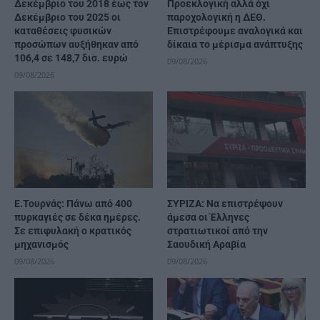
Δεκέμβριο του 2018 έως τον
Προεκλογική αλλά όχι
Δεκέμβριο του 2025 οι
παροχολογική η ΔΕΘ.
καταθέσεις φυσικών
Επιστρέφουμε αναλογικά και
προσώπων αυξήθηκαν από
δίκαια το μέρισμα ανάπτυξης
106,4 σε 148,7 δισ. ευρώ
09/08/2026
09/08/2026
Ε.Τουρνάς: Πάνω από 400
ΣΥΡΙΖΑ: Να επιστρέψουν
πυρκαγιές σε δέκα ημέρες.
άμεσα οι Έλληνες
Σε επιφυλακή ο κρατικός
στρατιωτικοί από την
μηχανισμός
Σαουδική Αραβία
09/08/2026
09/08/2026