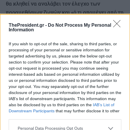
θα κληθεί να αναλάβει τον έλεγχο των
παραμεθόριων ζωνών και «ό,τι απομένει από τη
Χεζμπολά και άλλες τρομοκρατικές
ThePresident.gr -
Do Not Process My Personal
οργανώσεις δεν θα επιτραπεί να απειλήσουν
Information
ξανά την ασφάλεια του Ισραήλ», είπε ο
If you wish to opt-out of the sale, sharing to third parties, or
απερχόμενος Δημοκρατικός πρόεδρος.
processing of your personal or sensitive information for
targeted advertising by us, please use the below opt-out
section to confirm your selection. Please note that after your
Οι ΗΠΑ και η Γαλλία θα εγγυηθούν πως η
opt-out request is processed you may continue seeing
συμφωνία θα εφαρμοστεί «εξ ολοκλήρου»,
interest-based ads based on personal information utilized by
ανέφεραν χθες σε κοινή ανακοίνωσή τους ο Τζο
us or personal information disclosed to third parties prior to
your opt-out. You may separately opt-out of the further
Μπάιντεν και ο Γάλλος ομόλογός του Εμανουέλ
disclosure of your personal information by third parties on the
Μακρόν.
IAB’s list of downstream participants. This information may
also be disclosed by us to third parties on the
IAB’s List of
Downstream Participants
that may further disclose it to other
Αυτός ο τελευταίος κάλεσε χθες Τρίτη τη
third parties.
λιβανική πολιτική ηγεσία να οργανώσει «χωρίς
Personal Data Processing Opt Outs