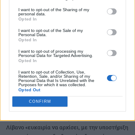
καθυστέρηση» εκλογή νέου προέδρου της
I want to opt-out of the Sharing of my
Δημοκρατίας. Η «ευθύνη» των λιβανικών
personal data.
αρχών και «όλων όσοι ασκούν σημαντικά
Opted In
πολιτικά καθήκοντα» είναι να αναδείξουν νέο
I want to opt-out of the Sale of my
Personal Data.
αρχηγό του κράτους ικανό να «ενώσει», κάτι
Opted In
που, κατά την άποψη του αρχηγού του γαλλικού
I want to opt-out of processing my
κράτους, είναι αναγκαία προϋπόθεση για την
Personal Data for Targeted Advertising.
Opted In
«αποκατάσταση της εθνικής κυριαρχίας» του
I want to opt-out of Collection, Use,
Λιβάνου, όπως ανέφερε σε βίντεο που
Retention, Sale, and/or Sharing of my
Personal Data that Is Unrelated with the
μεταφορτώθηκε από τις υπηρεσίες του στο X
Purposes for which it was collected.
Opted Out
και απομαγνητοφώνησή του να αναρτήθηκε
στον ιστότοπο του Ελιζέ.
CONFIRM
«Ο τερματισμός των εχθροπραξιών» δίνει στον
Λίβανο «ευκαιρία να αρχίσει, με την υποστήριξη