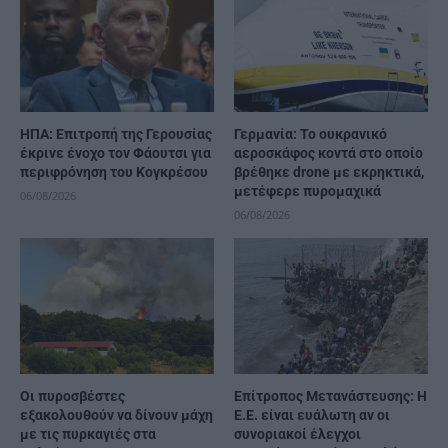
ΗΠΑ: Επιτροπή της Γερουσίας
Γερμανία: Το ουκρανικό
έκρινε ένοχο τον Φάουτσι για
αεροσκάφος κοντά στο οποίο
περιφρόνηση του Κογκρέσου
βρέθηκε drone με εκρηκτικά,
μετέφερε πυρομαχικά
06/08/2026
06/08/2026
Οι πυροσβέστες
Επίτροπος Μετανάστευσης: Η
εξακολουθούν να δίνουν μάχη
Ε.Ε. είναι ευάλωτη αν οι
με τις πυρκαγιές στα
συνοριακοί έλεγχοι