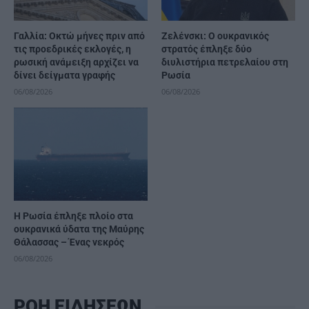
Γαλλία: Οκτώ μήνες πριν από
Ζελένσκι: Ο ουκρανικός
τις προεδρικές εκλογές, η
στρατός έπληξε δύο
ρωσική ανάμειξη αρχίζει να
διυλιστήρια πετρελαίου στη
δίνει δείγματα γραφής
Ρωσία
06/08/2026
06/08/2026
Η Ρωσία έπληξε πλοίο στα
ουκρανικά ύδατα της Μαύρης
Θάλασσας – Ένας νεκρός
06/08/2026
ΡΟΗ ΕΙΔΗΣΕΩΝ