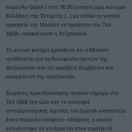
πύραυλο Qader 1 στις 06:30 (τοπική ώρα και ώρα
Ελλάδας) της Τετάρτης (…) με στόχο το γενικό
αρχηγείο της Μοσάντ σε προάστιο του Τελ
Αβίβ», ανακοίνωσε η Χεζμπολάχ.
Το σιιτικό κίνημα πρόσθεσε ότι η Μοσάντ
«ευθύνεται για τη δολοφονία ηγετών της
Χεζμπολάχ» και τις εκρήξεις βομβητών και
ασυρμάτων της οργάνωσης.
Σειρήνες προειδοποίησης ήχησαν σήμερα στο
Τελ Αβίβ την ώρα που το σύστημα
αντιαεροπορικής άμυνας του Ισραήλ αναχαίτιζε
έναν πύραυλο εδάφους- εδάφους, ο οποίος
εντοπίστηκε να εισέρχεται στον ισραηλινό