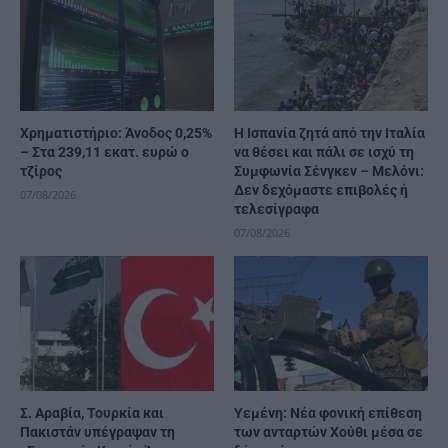
Χρηματιστήριο: Άνοδος 0,25%
H Ισπανία ζητά από την Ιταλία
– Στα 239,11 εκατ. ευρώ ο
να θέσει και πάλι σε ισχύ τη
τζίρος
Συμφωνία Σένγκεν – Μελόνι:
Δεν δεχόμαστε επιβολές ή
07/08/2026
τελεσίγραφα
07/08/2026
Σ. Αραβία, Τουρκία και
Υεμένη: Νέα φονική επίθεση
Πακιστάν υπέγραψαν τη
των ανταρτών Χούθι μέσα σε