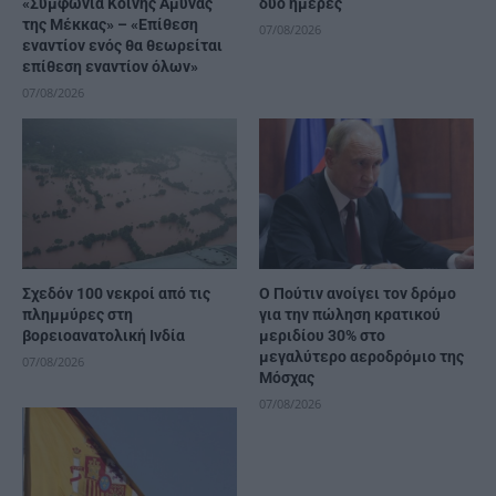
«Συμφωνία Κοινής Άμυνας
δύο ημέρες
της Μέκκας» – «Επίθεση
07/08/2026
εναντίον ενός θα θεωρείται
επίθεση εναντίον όλων»
07/08/2026
Σχεδόν 100 νεκροί από τις
Ο Πούτιν ανοίγει τον δρόμο
πλημμύρες στη
για την πώληση κρατικού
βορειοανατολική Ινδία
μεριδίου 30% στο
μεγαλύτερο αεροδρόμιο της
07/08/2026
Μόσχας
07/08/2026