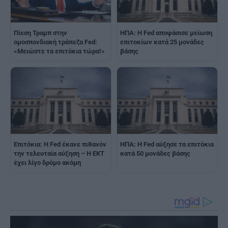
Πίεση Τραμπ στην
ΗΠΑ: Η Fed αποφάσισε μείωση
ομοσπονδιακή τράπεζα Fed:
επιτοκίων κατά 25 μονάδες
«Μειώστε τα επιτόκια τώρα!»
βάσης
Επιτόκια: Η Fed έκανε πιθανόν
ΗΠΑ: H Fed αύξησε τα επιτόκια
την τελευταία αύξηση – Η ΕΚΤ
κατά 50 μονάδες βάσης
έχει λίγο δρόμο ακόμη