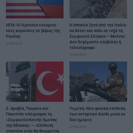
ΗΠΑ: Η Γερουσία ενέκρινε
H Ισπανία ζητά από την Ιταλία
νέες κυρώσεις σε βάρος της
να θέσει και πάλι σε ισχύ τη
Ρωσίας
Συμφωνία Σένγκεν – Μελόνι:
Δεν δεχόμαστε επιβολές ή
07/08/2026
τελεσίγραφα
07/08/2026
Σ. Αραβία, Τουρκία και
Υεμένη: Νέα φονική επίθεση
Πακιστάν υπέγραψαν τη
των ανταρτών Χούθι μέσα σε
«Συμφωνία Κοινής Άμυνας
δύο ημέρες
της Μέκκας» – «Επίθεση
07/08/2026
εναντίον ενός θα θεωρείται