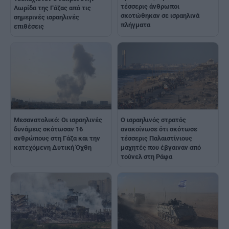
τέσσερις άνθρωποι
Λωρίδα της Γάζας από τις
σκοτώθηκαν σε ισραηλινά
σημερινές ισραηλινές
πλήγματα
επιθέσεις
Μεσανατολικό: Οι ισραηλινές
Ο ισραηλινός στρατός
δυνάμεις σκότωσαν 16
ανακοίνωσε ότι σκότωσε
ανθρώπους στη Γάζα και την
τέσσερις Παλαιστίνιους
κατεχόμενη Δυτική Όχθη
μαχητές που έβγαιναν από
τούνελ στη Ράφα