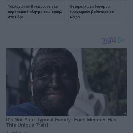
Τουλάχιστον 8 νεκροί σε νέο
Οι ισραηλινές δυνάμεις
αεροπορικό πλήγμα του Ισραήλ
προχωρούν βαθύτερα στη
στη Γάζα
Ράφα