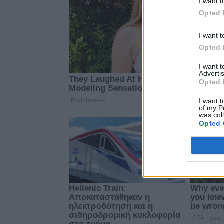
I want t
Opted 
I want t
Opted 
I want 
Advertis
Opted 
I want t
of my P
was col
Opted 