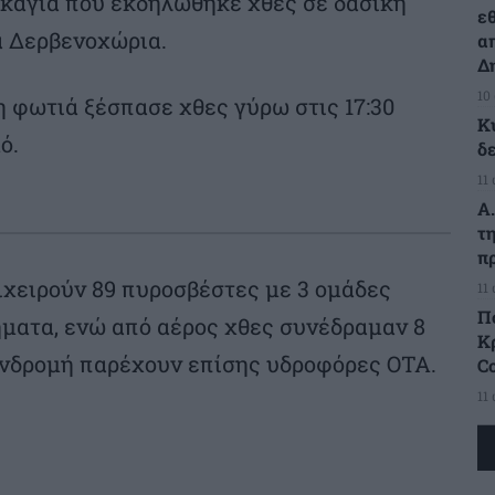
ρκαγιά που εκδηλώθηκε χθες σε δασική
ε
α Δερβενοχώρια.
α
Δ
10
 φωτιά ξέσπασε χθες γύρω στις 17:30
Κ
ό.
δ
11
Α
τ
π
ιχειρούν 89 πυροσβέστες με 3 ομάδες
11
Π
ματα, ενώ από αέρος χθες συνέδραμαν 8
Κρ
υνδρομή παρέχουν επίσης υδροφόρες ΟΤΑ.
C
11