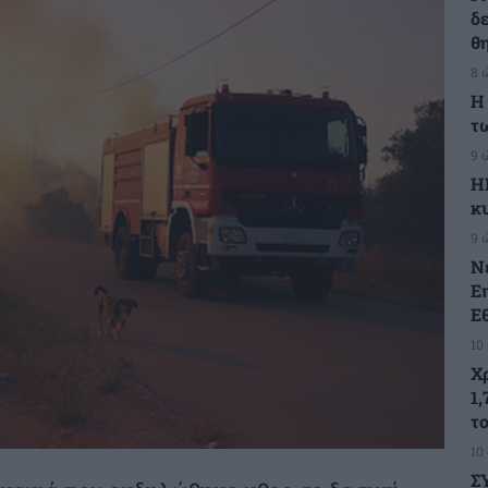
δ
θ
8 
Η
τ
9 
Η
κ
9 
Ν
Ε
Ε
10
Χ
1,
τ
10
Σ