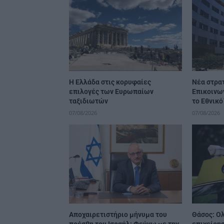
Η Ελλάδα στις κορυφαίες
Νέα στρατ
επιλογές των Ευρωπαίων
Επικοινω
ταξιδιωτών
το Εθνικ
07/08/2026
07/08/2026
Αποχαιρετιστήριο μήνυμα του
Θάσος: Ο