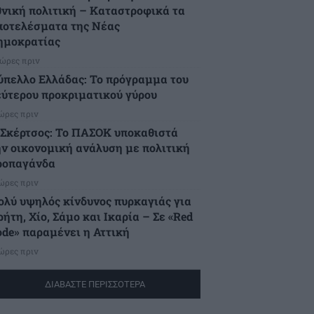
θνική πολιτική – Καταστροφικά τα
ποτελέσματα της Νέας
ημοκρατίας
 ώρες πριν
ύπελλο Ελλάδας: Το πρόγραμμα του
εύτερου προκριματικού γύρου
 ώρες πριν
.Σκέρτσος: Το ΠΑΣΟΚ υποκαθιστά
ην οικονομική ανάλυση με πολιτική
ροπαγάνδα
 ώρες πριν
ολύ υψηλός κίνδυνος πυρκαγιάς για
ήτη, Χίο, Σάμο και Ικαρία – Σε «Red
ode» παραμένει η Αττική
 ώρες πριν
ΔΙΑΒΑΣΤΕ ΠΕΡΙΣΣΟΤΕΡΑ