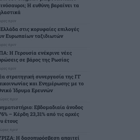
εινόσαυροι; Η ευθύνη βαραίνει τα
ηλαστικά
ώρες πριν
 Ελλάδα στις κορυφαίες επιλογές
ων Ευρωπαίων ταξιδιωτών
ώρες πριν
ΠΑ: Η Γερουσία ενέκρινε νέες
υρώσεις σε βάρος της Ρωσίας
ώρες πριν
έα στρατηγική συνεργασία της ΓΓ
πικοινωνίας και Ενημέρωσης με το
θνικό Ίδρυμα Ερευνών
 ώρες πριν
ρηματιστήριο: Εβδομαδιαία άνοδος
76% – Κέρδη 23,31% από τις αρχές
ου έτους
 ώρες πριν
ΥΡΙΖΑ: Η δασοπυρόσβεση απαιτεί