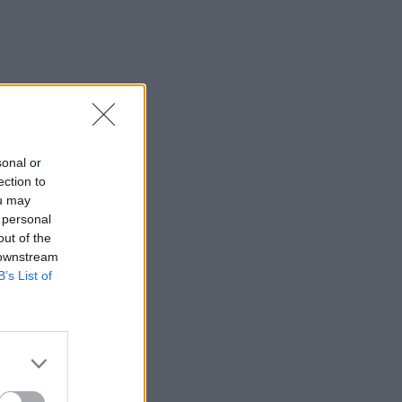
sonal or
ection to
ou may
 personal
out of the
 downstream
B’s List of