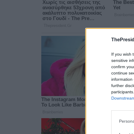
ThePresid
If you wish 
sensitive in
confirm you
continue se
information 
further disc
participants
Downstream 
Persona