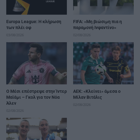
Europa League: Η κλήρωση
FIFA: «Μη βιώσιμη πια η
των πλέι οφ
παραμονή Ινφαντίνο»
03/08/2026
02/08/2026
Ο Μέσι επέστρεψε στην Ίντερ
ΑΕΚ: «Κλείνει» άμεσα ο
Μαϊάμι – Γκολ για τον Νόα
Μίλαν Βιτάλις
Άλεν
02/08/2026
02/08/2026