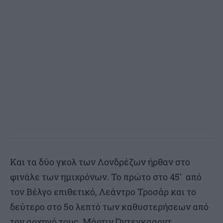
Και τα δύο γκολ των Λονδρέζων ήρθαν στο
φινάλε των ημιχρόνων. Το πρώτο στο 45′ από
τον Βέλγο επιθετικό, Λεάντρο Τροσάρ και το
δεύτερο στο 5ο λεπτό των καθυστερήσεων από
τον αρχηγό τους, Μάρτιν Όντεγκααρντ.