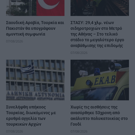
Σαουδική Αραβία, Τουρκία και
ΣΤΑΣΥ: 29,4 χλμ. νέων
Πακιστάν θα υπογράψουν
σιδηροτροχιών στο Μετρό
αμυντική συμφωνία
της Αθήνας – Στο τελικό
στάδιο το μεγαλύτερο έργο
07/08/2026
αναβάθμισης της επιδομής
07/08/2026
Συνελήφθη υπήκοος
Χωρίς τις αισθήσεις της
Τουρκίας, διωκόμενος με
ανασύρθηκε 53χρονη από
ερυθρά αγγελία των
ακάλυπτο πολυκατοικίας στο
τουρκικών Αρχών
Γουδί
07/08/2026
07/08/2026