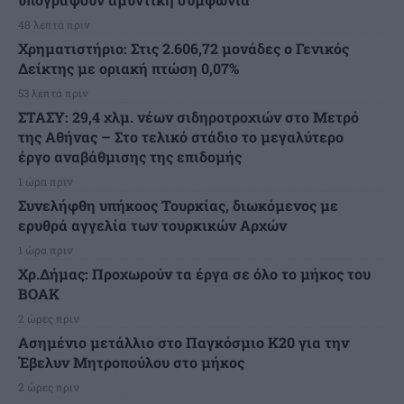
48 λεπτά πριν
Χρηματιστήριο: Στις 2.606,72 μονάδες ο Γενικός
Δείκτης με οριακή πτώση 0,07%
53 λεπτά πριν
ΣΤΑΣΥ: 29,4 χλμ. νέων σιδηροτροχιών στο Μετρό
της Αθήνας – Στο τελικό στάδιο το μεγαλύτερο
έργο αναβάθμισης της επιδομής
1 ώρα πριν
Συνελήφθη υπήκοος Τουρκίας, διωκόμενος με
ερυθρά αγγελία των τουρκικών Αρχών
1 ώρα πριν
Χρ.Δήμας: Προχωρούν τα έργα σε όλο το μήκος του
ΒΟΑΚ
2 ώρες πριν
Ασημένιο μετάλλιο στο Παγκόσμιο Κ20 για την
Έβελυν Μητροπούλου στο μήκος
2 ώρες πριν