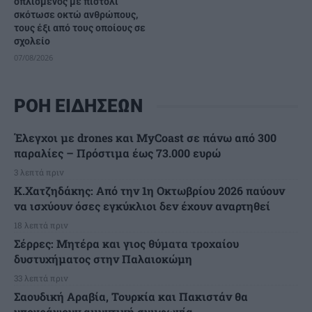
οπλισμένος με πιστόλι
σκότωσε οκτώ ανθρώπους,
τους έξι από τους οποίους σε
σχολείο
07/08/2026
ΡΟΗ ΕΙΔΗΣΕΩΝ
Έλεγχοι με drones και MyCoast σε πάνω από 300
παραλίες – Πρόστιμα έως 73.000 ευρώ
3 λεπτά πριν
Κ.Χατζηδάκης: Από την 1η Οκτωβρίου 2026 παύουν
να ισχύουν όσες εγκύκλιοι δεν έχουν αναρτηθεί
18 λεπτά πριν
Σέρρες: Μητέρα και γιος θύματα τροχαίου
δυστυχήματος στην Παλαιοκώμη
33 λεπτά πριν
Σαουδική Αραβία, Τουρκία και Πακιστάν θα
υπογράψουν αμυντική συμφωνία