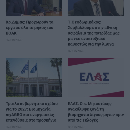
Χρ.Δήμας: Προχωρούν τα
Τ.Θεοδωρικάκος:
έργα σε όλο το μήκος του
Συμβάλλουμε στην εθνική
ΒΟΑΚ
ασφάλεια της πατρίδας μας
με νέο αναπτυξιακό
07/08/2026
καθεστώς για την Άμυνα
07/08/2026
Τριπλό κυβερνητικό σχέδιο
ΕΛΑΣ: Ο κ. Μητσοτάκης
για το 2027: Βιομηχανία,
ανακάλυψε ξανά τη
myAGRO και ενεργειακές
βιομηχανία λίγους μήνες πριν
επενδύσεις στο προσκήνιο
από τις εκλογές
07/08/2026
06/08/2026