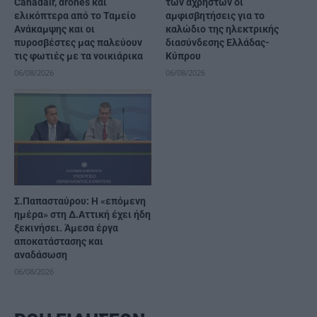
Canadair, drones και
των αχρήστων οι
ελικόπτερα από το Ταμείο
αμφισβητήσεις για το
Ανάκαμψης και οι
καλώδιο της ηλεκτρικής
πυροσβέστες μας παλεύουν
διασύνδεσης Ελλάδας-
τις φωτιές με τα νοικιάρικα
Κύπρου
06/08/2026
06/08/2026
Σ.Παπασταύρου: Η «επόμενη
ημέρα» στη Δ.Αττική έχει ήδη
ξεκινήσει. Άμεσα έργα
αποκατάστασης και
αναδάσωση
06/08/2026