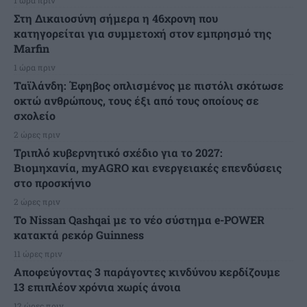
Στη Δικαιοσύνη σήμερα η 46χρονη που
κατηγορείται για συμμετοχή στον εμπρησμό της
Marfin
1 ώρα πριν
Ταϊλάνδη: Έφηβος οπλισμένος με πιστόλι σκότωσε
οκτώ ανθρώπους, τους έξι από τους οποίους σε
σχολείο
2 ώρες πριν
Τριπλό κυβερνητικό σχέδιο για το 2027:
Βιομηχανία, myAGRO και ενεργειακές επενδύσεις
στο προσκήνιο
2 ώρες πριν
Το Nissan Qashqai με το νέο σύστημα e-POWER
κατακτά ρεκόρ Guinness
11 ώρες πριν
Αποφεύγοντας 3 παράγοντες κινδύνου κερδίζουμε
13 επιπλέον χρόνια χωρίς άνοια
12 ώρες πριν