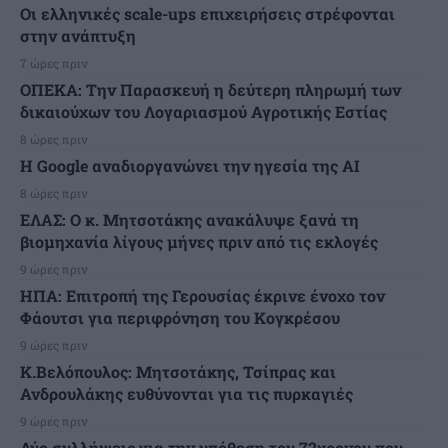
Οι ελληνικές scale-ups επιχειρήσεις στρέφονται
στην ανάπτυξη
7 ώρες πριν
ΟΠΕΚΑ: Την Παρασκευή η δεύτερη πληρωμή των
δικαιούχων του Λογαριασμού Αγροτικής Εστίας
8 ώρες πριν
H Google αναδιοργανώνει την ηγεσία της AI
8 ώρες πριν
ΕΛΑΣ: Ο κ. Μητσοτάκης ανακάλυψε ξανά τη
βιομηχανία λίγους μήνες πριν από τις εκλογές
9 ώρες πριν
ΗΠΑ: Επιτροπή της Γερουσίας έκρινε ένοχο τον
Φάουτσι για περιφρόνηση του Κογκρέσου
9 ώρες πριν
K.Βελόπουλος: Μητσοτάκης, Τσίπρας και
Ανδρουλάκης ευθύνονται για τις πυρκαγιές
9 ώρες πριν
Δύο συλλήψεις για την υπόθεση του 72χρονου που