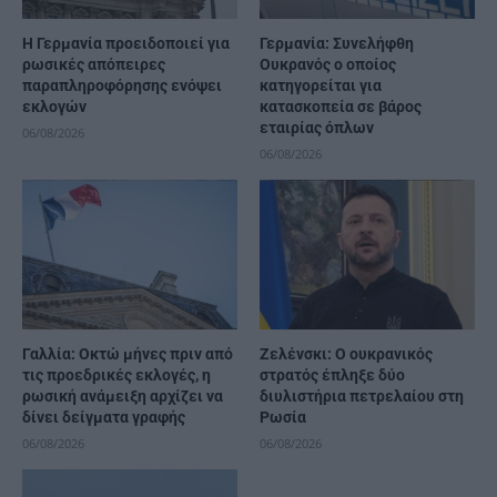
Η Γερμανία προειδοποιεί για
Γερμανία: Συνελήφθη
ρωσικές απόπειρες
Ουκρανός ο οποίος
παραπληροφόρησης ενόψει
κατηγορείται για
εκλογών
κατασκοπεία σε βάρος
εταιρίας όπλων
06/08/2026
06/08/2026
Γαλλία: Οκτώ μήνες πριν από
Ζελένσκι: Ο ουκρανικός
τις προεδρικές εκλογές, η
στρατός έπληξε δύο
ρωσική ανάμειξη αρχίζει να
διυλιστήρια πετρελαίου στη
δίνει δείγματα γραφής
Ρωσία
06/08/2026
06/08/2026