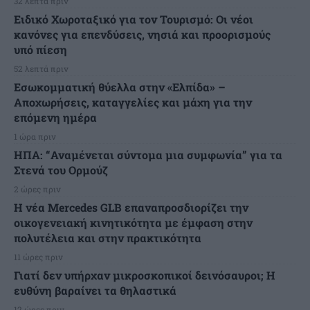
32 λεπτά πριν
Ειδικό Χωροταξικό για τον Τουρισμό: Οι νέοι
κανόνες για επενδύσεις, νησιά και προορισμούς
υπό πίεση
52 λεπτά πριν
Εσωκομματική θύελλα στην «Ελπίδα» –
Αποχωρήσεις, καταγγελίες και μάχη για την
επόμενη ημέρα
1 ώρα πριν
ΗΠΑ: “Αναμένεται σύντομα μια συμφωνία” για τα
Στενά του Ορμούζ
2 ώρες πριν
Η νέα Mercedes GLB επαναπροσδιορίζει την
οικογενειακή κινητικότητα με έμφαση στην
πολυτέλεια και στην πρακτικότητα
11 ώρες πριν
Γιατί δεν υπήρχαν μικροσκοπικοί δεινόσαυροι; Η
ευθύνη βαραίνει τα θηλαστικά
12 ώρες πριν