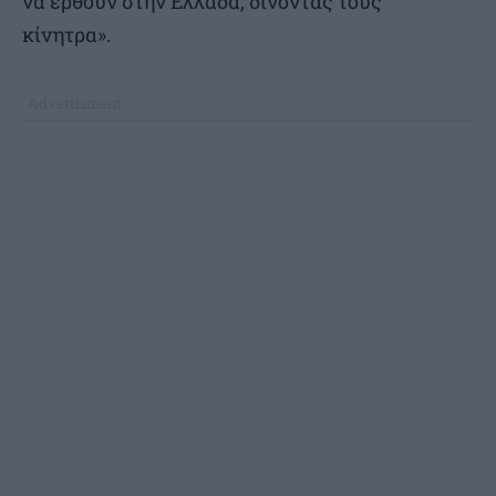
να έρθουν στην Ελλάδα, δίνοντας τους
κίνητρα».