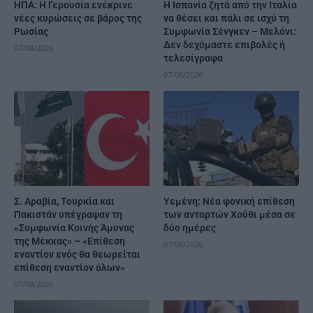
ΗΠΑ: Η Γερουσία ενέκρινε
H Ισπανία ζητά από την Ιταλία
νέες κυρώσεις σε βάρος της
να θέσει και πάλι σε ισχύ τη
Ρωσίας
Συμφωνία Σένγκεν – Μελόνι:
Δεν δεχόμαστε επιβολές ή
07/08/2026
τελεσίγραφα
07/08/2026
Σ. Αραβία, Τουρκία και
Υεμένη: Νέα φονική επίθεση
Πακιστάν υπέγραψαν τη
των ανταρτών Χούθι μέσα σε
«Συμφωνία Κοινής Άμυνας
δύο ημέρες
της Μέκκας» – «Επίθεση
07/08/2026
εναντίον ενός θα θεωρείται
επίθεση εναντίον όλων»
07/08/2026