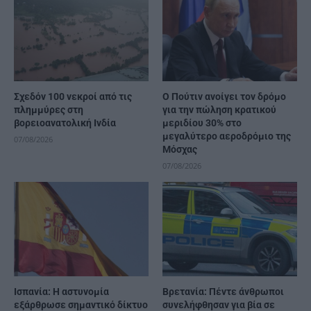
Σχεδόν 100 νεκροί από τις
Ο Πούτιν ανοίγει τον δρόμο
πλημμύρες στη
για την πώληση κρατικού
βορειοανατολική Ινδία
μεριδίου 30% στο
μεγαλύτερο αεροδρόμιο της
07/08/2026
Μόσχας
07/08/2026
Ισπανία: Η αστυνομία
Βρετανία: Πέντε άνθρωποι
εξάρθρωσε σημαντικό δίκτυο
συνελήφθησαν για βία σε