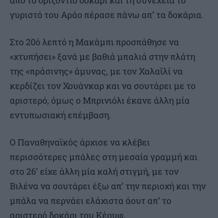
γυριστό του Αράο πέρασε πάνω απ’ τα δοκάρια.
Στο 20ό λεπτό η Μακάμπι προσπάθησε να
«χτυπήσει» ξανά με βαθιά μπαλιά στην πλάτη
της «πράσινης» άμυνας, με τον Χαλαϊλί να
κερδίζει τον Χουάνκαρ και να σουτάρει με το
αριστερό, όμως ο Μπρινιόλι έκανε άλλη μία
εντυπωσιακή επέμβαση.
Ο Παναθηναϊκός άρχισε να κλέβει
περισσότερες μπάλες στη μεσαία γραμμή και
στο 26’ είχε άλλη μία καλή στιγμή, με τον
Βιλένα να σουτάρει έξω απ’ την περιοχή και την
μπάλα να περνάει ελάχιστα άουτ απ’ το
αριστερό δοκάρι του Κέουφ.