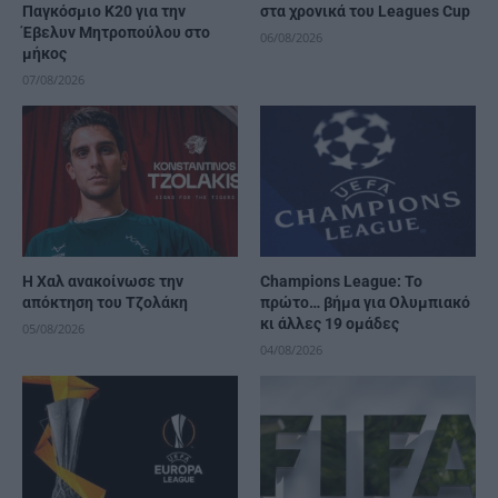
Παγκόσμιο Κ20 για την
στα χρονικά του Leagues Cup
Έβελυν Μητροπούλου στο
06/08/2026
μήκος
07/08/2026
Η Χαλ ανακοίνωσε την
Champions League: Το
απόκτηση του Τζολάκη
πρώτο… βήμα για Ολυμπιακό
κι άλλες 19 ομάδες
05/08/2026
04/08/2026