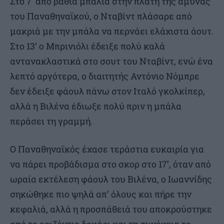
Στο 7’ από βαθιά μπαλιά στην πλάτη της άμυνας
του Παναθηναϊκού, ο Νταβίντ πλάσαρε από
μακριά με την μπάλα να περνάει ελάχιστα άουτ.
Στο 13’ ο Μπρινιόλι έδειξε πολύ καλά
αντανακλαστικά στο σουτ του Νταβίντ, ενώ ένα
λεπτό αργότερα, ο διαιτητής Αντόνιο Νόμπρε
δεν έδειξε φάουλ πάνω στον Ιταλό γκολκίπερ,
αλλά η Βιλένα έδιωξε πολύ πριν η μπάλα
περάσει τη γραμμή.
Ο Παναθηναϊκός έχασε τεράστια ευκαιρία για
να πάρει προβάδισμα στο σκορ στο 17’, όταν από
ωραία εκτέλεση φάουλ του Βιλένα, ο Ιωαννίδης
σηκώθηκε πιο ψηλά απ’ όλους και πήρε την
κεφαλιά, αλλά η προσπάθειά του αποκρούστηκε
από το οριζόντιο δοκάρι και τη συνέχεια το