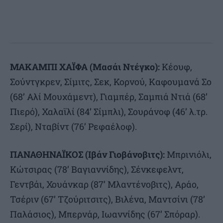
ΜΑΚΑΜΠΙ ΧΑΪΦΑ (Μασάι Ντέγκο):
Κέουφ,
Σούντγκρεν, Σίμιτς, Σεκ, Κορνού, Καφουμανά Σο
(68’ Αλί Μουχάμεντ), Γιαμπέρ, Σαμπιά Ντιά (68’
Πιερό), Χαλαϊλί (84’ Σίμπλι), Σουράνοφ (46’ λ.τρ.
Σερί), Νταβίντ (76’ Ρεφαέλοφ).
ΠΑΝΑΘΗΝΑΪΚΟΣ (Ιβάν Γιοβάνοβιτς):
Μπρινιόλι,
Κώτσιρας (78’ Βαγιαννίδης), Σένκεφελντ,
Γεντβάι, Χουάνκαρ (87’ Μλαντένοβιτς), Αράο,
Τσέριν (67’ Τζούριτσιτς), Βιλένα, Μαντσίνι (78’
Παλάσιος), Μπερνάρ, Ιωαννίδης (67’ Σπόραρ).