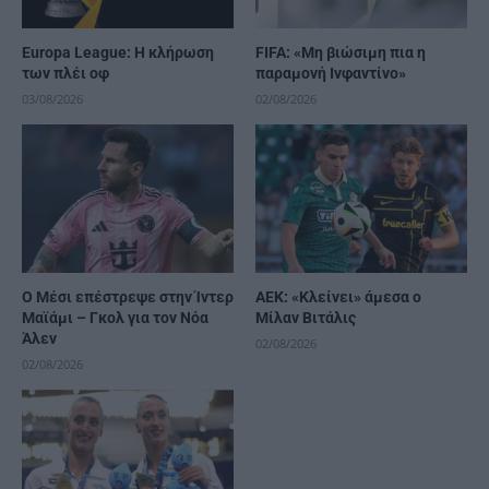
Europa League: Η κλήρωση
FIFA: «Μη βιώσιμη πια η
των πλέι οφ
παραμονή Ινφαντίνο»
03/08/2026
02/08/2026
Ο Μέσι επέστρεψε στην Ίντερ
ΑΕΚ: «Κλείνει» άμεσα ο
Μαϊάμι – Γκολ για τον Νόα
Μίλαν Βιτάλις
Άλεν
02/08/2026
02/08/2026