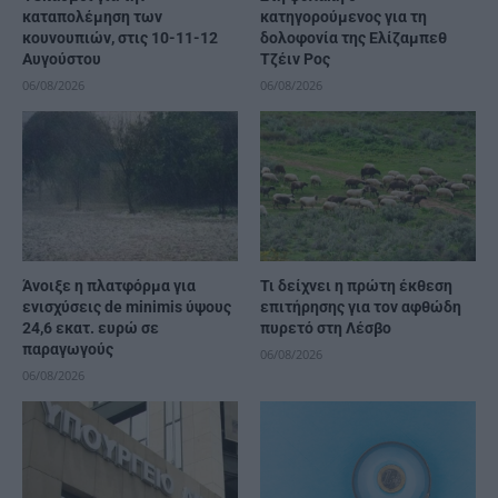
καταπολέμηση των
κατηγορούμενος για τη
κουνουπιών, στις 10-11-12
δολοφονία της Ελίζαμπεθ
Αυγούστου
Τζέιν Ρος
06/08/2026
06/08/2026
Άνοιξε η πλατφόρμα για
Τι δείχνει η πρώτη έκθεση
ενισχύσεις de minimis ύψους
επιτήρησης για τον αφθώδη
24,6 εκατ. ευρώ σε
πυρετό στη Λέσβο
παραγωγούς
06/08/2026
06/08/2026