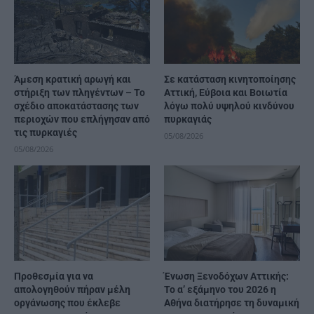
Άμεση κρατική αρωγή και
Σε κατάσταση κινητοποίησης
στήριξη των πληγέντων – Το
Αττική, Εύβοια και Βοιωτία
σχέδιο αποκατάστασης των
λόγω πολύ υψηλού κινδύνου
περιοχών που επλήγησαν από
πυρκαγιάς
τις πυρκαγιές
05/08/2026
05/08/2026
Προθεσμία για να
Ένωση Ξενοδόχων Αττικής:
απολογηθούν πήραν μέλη
Το α’ εξάμηνο του 2026 η
οργάνωσης που έκλεβε
Αθήνα διατήρησε τη δυναμική