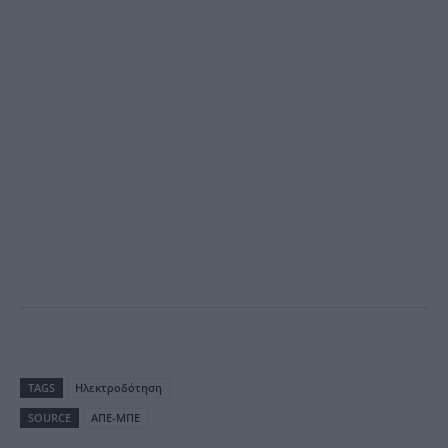
TAGS
Ηλεκτροδότηση
SOURCE
ΑΠΕ-ΜΠΕ