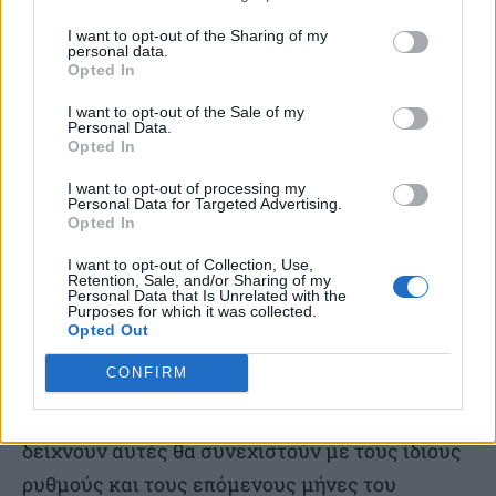
I want to opt-out of the Sharing of my
personal data.
Opted In
I want to opt-out of the Sale of my
Personal Data.
Opted In
I want to opt-out of processing my
Personal Data for Targeted Advertising.
Opted In
I want to opt-out of Collection, Use,
Retention, Sale, and/or Sharing of my
Όπως τονίζει στο ΑΠΕ-ΜΠΕ ο δήμαρχος του
Personal Data that Is Unrelated with the
Purposes for which it was collected.
νησιού Κωνσταντίνος Κούκας, σύμφωνα με τα
Opted Out
επίσημα στοιχεία στη Μύκονο υπάρχει αύξηση
CONFIRM
των αφίξεων από την αρχή του χρόνου,
συγκριτικά με πέρυσι. Επιπλέον όπως όλα
δείχνουν αυτές θα συνεχιστούν με τους ίδιους
ρυθμούς και τους επόμενους μήνες του