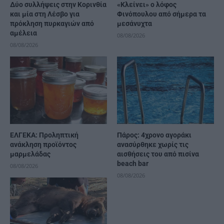
Δύο συλλήψεις στην Κορινθία
«Κλείνει» ο λόφος
και μία στη Λέσβο για
Φινόπουλου από σήμερα τα
πρόκληση πυρκαγιών από
μεσάνυχτα
αμέλεια
08/08/2026
08/08/2026
ΕΛΓΕΚΑ: Προληπτική
Πάρος: 4χρονο αγοράκι
ανάκληση προϊόντος
ανασύρθηκε χωρίς τις
μαρμελάδας
αισθήσεις του από πισίνα
beach bar
08/08/2026
08/08/2026