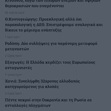
Κινδύνου, λόγω των ισχυρών ανέμων και υψηλών
θεροκρασιών που αναμένονται
52 λεπτά πριν
Θ.Κοντογεώργης: Προεκλογική αλλά όχι
παροχολογική η ΔΕΘ. Επιστρέφουμε αναλογικά και
δίκαια το μέρισμα ανάπτυξης
1 ώρα πριν
Ροδόπη: Δύο συλλήψεις για παράνομη μεταφορά
μεταναστών
2 ώρες πριν
Εξαγωγές: Η Ελλάδα κερδίζει τους Ευρωπαίους
ανταγωνιστές
2 ώρες πριν
Χανιά: Συνελήφθη 32χρονος αλλοδαπός
κατηγορούμενος για κλοπές
2 ώρες πριν
Πέντε νεκροί στην Ουκρανία και τη Ρωσία σε
ανταλλαγές πληγμάτων