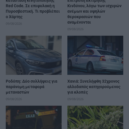
κατάσταση κινητοποίησης
Επιτροπή Εκτίμησης
Red Code. Σε επιφυλακή η
Κινδύνου, λόγω των ισχυρών
Πυροσβεστική. Τι προβλέπει
ανέμων και υψηλών
ο Χάρτης
θεροκρασιών που
αναμένονται
09/08/2026
09/08/2026
Ροδόπη: Δύο συλλήψεις για
Χανιά: Συνελήφθη 32χρονος
παράνομη μεταφορά
αλλοδαπός κατηγορούμενος
μεταναστών
για κλοπές
09/08/2026
09/08/2026