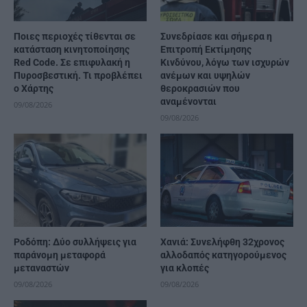
Ποιες περιοχές τίθενται σε
Συνεδρίασε και σήμερα η
κατάσταση κινητοποίησης
Επιτροπή Εκτίμησης
Red Code. Σε επιφυλακή η
Κινδύνου, λόγω των ισχυρών
Πυροσβεστική. Τι προβλέπει
ανέμων και υψηλών
ο Χάρτης
θεροκρασιών που
αναμένονται
09/08/2026
09/08/2026
Ροδόπη: Δύο συλλήψεις για
Χανιά: Συνελήφθη 32χρονος
παράνομη μεταφορά
αλλοδαπός κατηγορούμενος
μεταναστών
για κλοπές
09/08/2026
09/08/2026