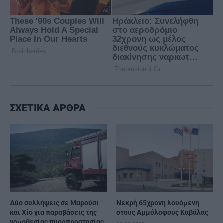
ΣΧΕΤΙΚΑ ΑΡΘΡΑ
Δύο συλλήψεις σε Μαρούσι
Νεκρή 65χρονη λουόμενη
και Χίο για παραβάσεις της
στους Αμμόλοφους Καβάλας
νομοθεσίας πυροπροστασίας