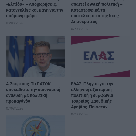
«Ελπίδα» – Αποχωρήσεις,
απαιτεί εθνική πολιτική –
καταγγελίες και μάχη για την
Καταστροφικά τα
επόμενη ημέρα
αποτελέσματα της Νέας
Δημοκρατίας
08/08/2026
07/08/2026
Α.Σκέρτσος: Το ΠΑΣΟΚ
ΕΛΑΣ: Πλήγμα για την
υποκαθιστά την οικονομική
ελληνική εξωτερική
ανάλυση με πολιτική
πολιτική η συμφωνία
προπαγάνδα
Τουρκίας-Σαουδικής
Αραβίας-Πακιστάν
07/08/2026
07/08/2026