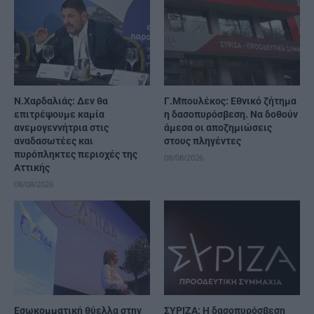
Ν.Χαρδαλιάς: Δεν θα
Γ.Μπουλέκος: Εθνικό ζήτημα
επιτρέψουμε καμία
η δασοπυρόσβεση. Να δοθούν
ανεμογεννήτρια στις
άμεσα οι αποζημιώσεις
αναδασωτέες και
στους πληγέντες
πυρόπληκτες περιοχές της
08/08/2026
Αττικής
08/08/2026
Εσωκομματική θύελλα στην
ΣΥΡΙΖΑ: Η δασοπυρόσβεση