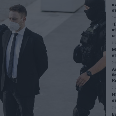
α
σ
5 
«
κ
ε
6 
Μ
α
6 
Α
θ
Κ
7 
Η
στ
7 
Β