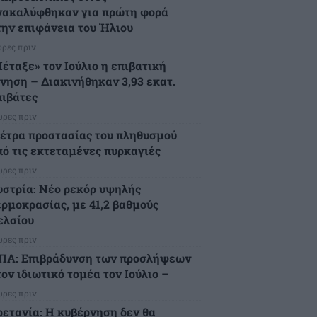
νακαλύφθηκαν για πρώτη φορά
την επιφάνεια του Ήλιου
ώρες πριν
Πέταξε» τον Ιούλιο η επιβατική
ίνηση – Διακινήθηκαν 3,93 εκατ.
πιβάτες
ώρες πριν
έτρα προστασίας του πληθυσμού
πό τις εκτεταμένες πυρκαγιές
ώρες πριν
υστρία: Νέο ρεκόρ υψηλής
ερμοκρασίας, με 41,2 βαθμούς
ελσίου
ώρες πριν
ΠΑ: Επιβράδυνση των προσλήψεων
ον ιδιωτικό τομέα τον Ιούλιο –
ώρες πριν
ρετανία: Η κυβέρνηση δεν θα