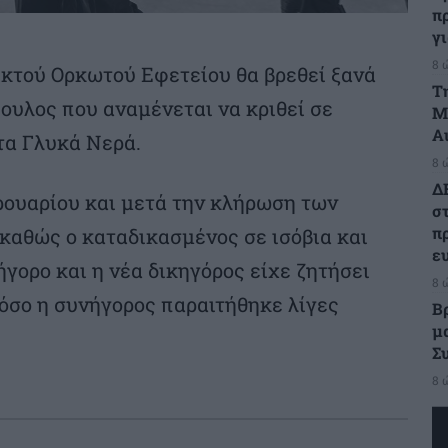
π
γ
8 
ικτού Ορκωτού Εφετείου θα βρεθεί ξανά
Τ
υλος που αναμένεται να κριθεί σε
Μ
Α
τα Γλυκά Νερά.
8 
Δ
ρουαρίου και μετά την κλήρωση των
σ
π
καθώς ο καταδικασμένος σε ισόβια και
ε
ήγορο και η νέα δικηγόρος είχε ζητήσει
8 
τόσο η συνήγορος παραιτήθηκε λίγες
Β
μ
Σ
8 