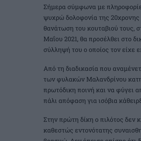
Σήμερα σύμφωνα με πληροφορίες
ψυχρώ δολοφονία της 20χρονης 
θανάτωση του κουταβιού τους, στ
Μαΐου 2021, θα προσέλθει στο δι
σύλληψή του ο οποίος τον είχε 
Από τη διαδικασία που αναμένετ
των φυλακών Μαλανδρίνου κατη
πρωτόδικη ποινή και να φύγει α
πάλι απόφαση για ισόβια κάθειρ
Στην πρώτη δίκη ο πιλότος δεν 
καθεστώς εντονότατης συναισθη
βρασμώ. Δεν έπεισε επίσης ότι 