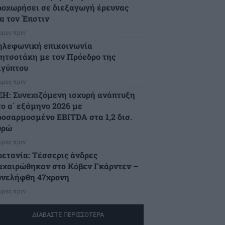
ροχωρήσει σε διεξαγωγή έρευνας
ια τον Έπστιν
ώρες πριν
ηλεφωνική επικοινωνία
ητσοτάκη με τον Πρόεδρο της
ιγύπτου
ώρες πριν
ΕΗ: Συνεχιζόμενη ισχυρή ανάπτυξη
το α΄ εξάμηνο 2026 με
ροσαρμοσμένο EBITDA στα 1,2 δισ.
υρώ
ώρες πριν
ρετανία: Τέσσερις άνδρες
αχαιρώθηκαν στο Κόβεν Γκάρντεν –
υνελήφθη 47χρονη
ώρες πριν
ΔΙΑΒΑΣΤΕ ΠΕΡΙΣΣΟΤΕΡΑ