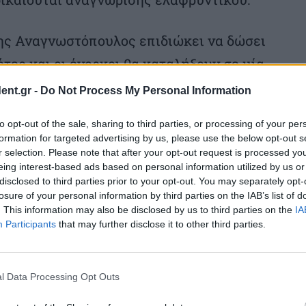
ης Αναγνωστόπουλος επιδιώκει να δώσει
τες και οι ένορκοι θα καταλήξουν σε μία
ent.gr -
Do Not Process My Personal Information
to opt-out of the sale, sharing to third parties, or processing of your per
του και την πλευρά του θύματος. Οι γονείς
formation for targeted advertising by us, please use the below opt-out s
ροσωπούνται από τον δικηγόρο τους
r selection. Please note that after your opt-out request is processed y
eing interest-based ads based on personal information utilized by us or
ου 34χρονου. Να μην μειωθεί η ποινή του
disclosed to third parties prior to your opt-out. You may separately opt-
ρωπο τρόπο την κόρη τους και εν
losure of your personal information by third parties on the IAB’s list of
. This information may also be disclosed by us to third parties on the
IA
ους για τον χαμό της.
Participants
that may further disclose it to other third parties.
ύμφωνα με την πρωτόδικη απόφαση,
l Data Processing Opt Outs
 όταν εκείνη άρχισε να σκέφτεται και να