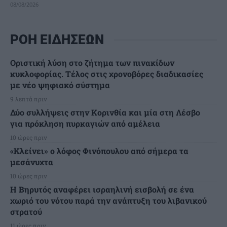
08/08/2026
ΡΟΗ ΕΙΔΗΣΕΩΝ
Οριστική λύση στο ζήτημα των πινακίδων
κυκλοφορίας. Τέλος στις χρονοβόρες διαδικασίες
με νέο ψηφιακό σύστημα
9 λεπτά πριν
Δύο συλλήψεις στην Κορινθία και μία στη Λέσβο
για πρόκληση πυρκαγιών από αμέλεια
10 ώρες πριν
«Κλείνει» ο λόφος Φινόπουλου από σήμερα τα
μεσάνυχτα
10 ώρες πριν
Η Βηρυτός αναφέρει ισραηλινή εισβολή σε ένα
χωριό του νότου παρά την ανάπτυξη του λιβανικού
στρατού
11 ώρες πριν