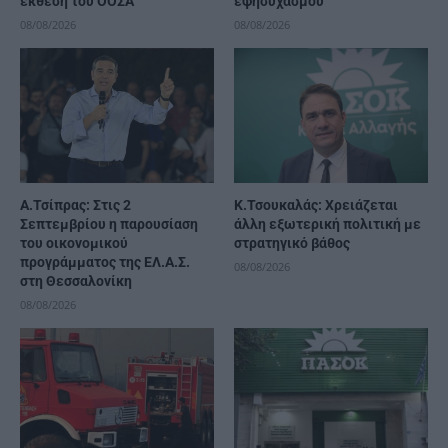
έκθεση του ΟΟΣΑ
εφησυχασμού
08/08/2026
08/08/2026
Α.Τσίπρας: Στις 2
Κ.Τσουκαλάς: Xρειάζεται
Σεπτεμβρίου η παρουσίαση
άλλη εξωτερική πολιτική με
του οικονομικού
στρατηγικό βάθος
προγράμματος της ΕΛ.Α.Σ.
08/08/2026
στη Θεσσαλονίκη
08/08/2026