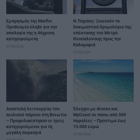
Εμπρησμός της Marfin:
Ν.Ταχιάος: Ξεκινούν τα
Προθεσμία έλαβε για την
δοκιμαστικά δρομολόγια της
απολογία της η 46χρονη
επέκτασης του Μετρό
κατηγορούμενη
Θεσσαλονίκης προς την
Καλαμαριά
07/08/2026
07/08/2026
Αναστολή λειτουργίας του
Έλεγχοι με drones και
αιολικού πάρκου στη Βοιωτία
MyCoast σε πάνω από 300
– Προφυλακίστηκαν οι τρεις
παραλίες – Πρόστιμα έως
κατηγορούμενοι για τη
73.000 ευρώ
μεγάλη πυρκαγιά
07/08/2026
07/08/2026