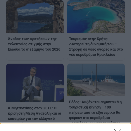
Άνοδος των κρατήσεων της
Τουρισμός στην Κρήτη:
τελευταίας στιγμής στην
Διατηρεί τη δυναμική του –
Ελλάδα το α' εξάμηνο του 2026
Στροφή σε νέες αγορές και στο
νέο αεροδρόμιο Ηρακλείου
Ρόδος: Αυξάνεται σημαντικά η
τουριστική κίνηση – 100
Κ.Μητσοτάκης στον ΣΕΤΕ: Η
πτήσεις από το εξωτερικό θα
κρίση στη Μέση Ανατολή και οι
φέρουν στο αεροδρόμιο
ευκαιρίες για τον ελληνικό
«Διαγόρας» 20.000 τουρίστες
τουρισμό
το Σαββατοκύριακο