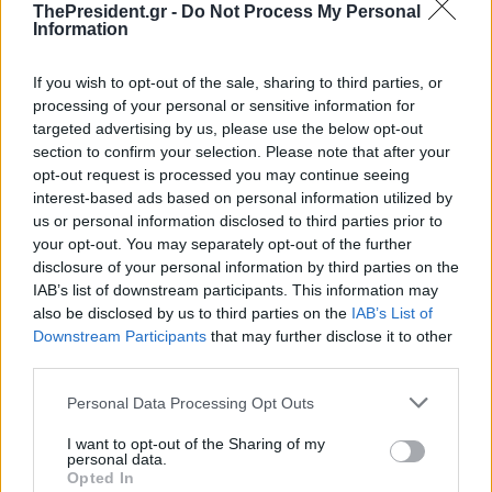
ThePresident.gr -
Do Not Process My Personal
Information
If you wish to opt-out of the sale, sharing to third parties, or
processing of your personal or sensitive information for
targeted advertising by us, please use the below opt-out
section to confirm your selection. Please note that after your
Με οδηγό το Πάσχα «ανοίγει» η
Βιώσιμη Τουριστική Ανάπτυξη
opt-out request is processed you may continue seeing
σεζόν - Θετικά μηνύματα από
- To παράδειγμα της Ζακύνθου
interest-based ads based on personal information utilized by
Κρήτη, Ρόδο και Σαντορίνη
us or personal information disclosed to third parties prior to
your opt-out. You may separately opt-out of the further
disclosure of your personal information by third parties on the
IAB’s list of downstream participants. This information may
also be disclosed by us to third parties on the
IAB’s List of
Downstream Participants
that may further disclose it to other
third parties.
Personal Data Processing Opt Outs
I want to opt-out of the Sharing of my
personal data.
Opted In