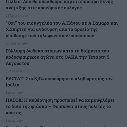
Γαλλία: Δεν θα ανεχθούμε καμιά απόπειρα ξένης
ανάμιξης στις προεδρικές εκλογές
21 λεπτά πριν
“Όχι” του εισαγγελέα του Α.Πάγου σε Α.Σαμαρά και
Χ.Σπίρτζη για ανάσυρση από το αρχείο της
υπόθεσης των τηλεφωνικών υποκλοπών
36 λεπτά πριν
Σύλληψη δώδεκα ατόμων κατά τη διάρκεια του
ποδοσφαιρικού αγώνα στο ΟΑΚΑ την Τετάρτη 5
Αυγούστου
51 λεπτά πριν
ΕΛΣΤΑΤ: Στο 3,4% υποχώρησε ο πληθωρισμός τον
Ιούλιο
1 ώρα πριν
ΠΑΣΟΚ: Η κυβέρνηση προσπαθεί να καμουφλάρει
το δικό της φιάσκο – Φορτώνει στους πολίτες το
κόστος
1 ώρα πριν