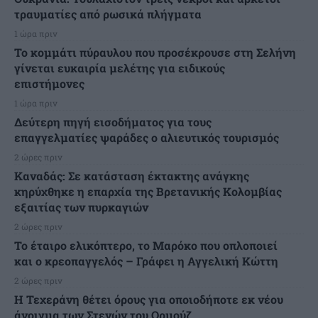
τραυματίες από ρωσικά πλήγματα
1 ώρα πριν
Το κομμάτι πύραυλου που προσέκρουσε στη Σελήνη
γίνεται ευκαιρία μελέτης για ειδικούς
επιστήμονες
1 ώρα πριν
Δεύτερη πηγή εισοδήματος για τους
επαγγελματίες ψαράδες ο αλιευτικός τουρισμός
2 ώρες πριν
Καναδάς: Σε κατάσταση έκτακτης ανάγκης
κηρύχθηκε η επαρχία της Βρετανικής Κολομβίας
εξαιτίας των πυρκαγιών
2 ώρες πριν
Το έταιρο ελικόπτερο, το Μαρόκο που οπλοποιεί
και ο κρεοπαγγελός – Γράφει η Αγγελική Κώττη
2 ώρες πριν
Η Τεχεράνη θέτει όρους για οποιοδήποτε εκ νέου
άνοιγμα των Στενών του Ορμούζ