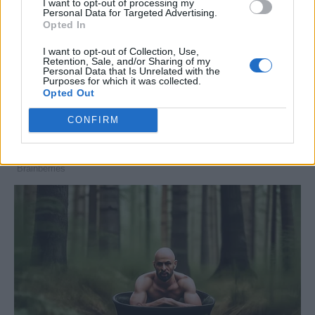
I want to opt-out of processing my
Personal Data for Targeted Advertising.
Opted In
TAGS
Κακοκαιρία
ΟΑΣΑ
I want to opt-out of Collection, Use,
Retention, Sale, and/or Sharing of my
SOURCE
ΑΠΕ-ΜΠΕ
Personal Data that Is Unrelated with the
Purposes for which it was collected.
Opted Out
CONFIRM