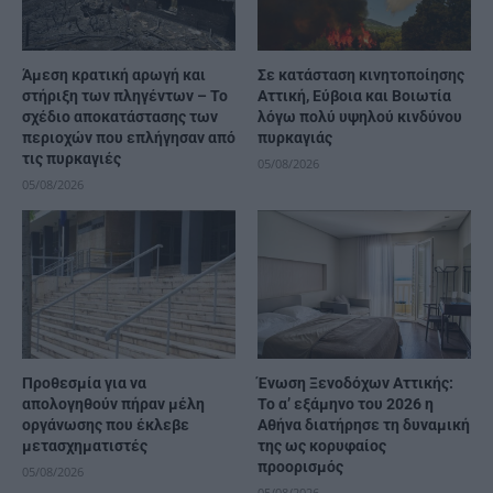
Άμεση κρατική αρωγή και
Σε κατάσταση κινητοποίησης
στήριξη των πληγέντων – Το
Αττική, Εύβοια και Βοιωτία
σχέδιο αποκατάστασης των
λόγω πολύ υψηλού κινδύνου
περιοχών που επλήγησαν από
πυρκαγιάς
τις πυρκαγιές
05/08/2026
05/08/2026
Προθεσμία για να
Ένωση Ξενοδόχων Αττικής:
απολογηθούν πήραν μέλη
Το α’ εξάμηνο του 2026 η
οργάνωσης που έκλεβε
Αθήνα διατήρησε τη δυναμική
μετασχηματιστές
της ως κορυφαίος
προορισμός
05/08/2026
05/08/2026